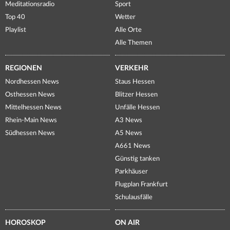
Meditationsradio
Sport
Top 40
Wetter
Playlist
Alle Orte
Alle Themen
REGIONEN
VERKEHR
Nordhessen News
Staus Hessen
Osthessen News
Blitzer Hessen
Mittelhessen News
Unfälle Hessen
Rhein-Main News
A3 News
Südhessen News
A5 News
A661 News
Günstig tanken
Parkhäuser
Flugplan Frankfurt
Schulausfälle
HOROSKOP
ON AIR