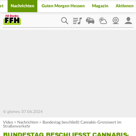
et
Nachrichten
Guten Morgen Hessen
Magazin
Aktionen
Playlist
Staupilot
Wetter
Webcam
Mein
© glomex, 07.06.2024
Video
>
Nachrichten
>
Bundestag beschließt Cannabis-Grenzwert im
Straßenverkehr
BUNDESTAG BESCHLIESST CANNABIS-G