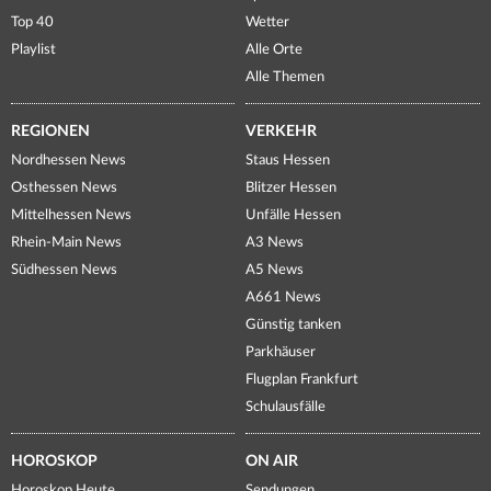
Top 40
Wetter
Playlist
Alle Orte
Alle Themen
REGIONEN
VERKEHR
Nordhessen News
Staus Hessen
Osthessen News
Blitzer Hessen
Mittelhessen News
Unfälle Hessen
Rhein-Main News
A3 News
Südhessen News
A5 News
A661 News
Günstig tanken
Parkhäuser
Flugplan Frankfurt
Schulausfälle
HOROSKOP
ON AIR
Horoskop Heute
Sendungen