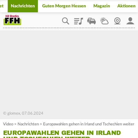
et
Nachrichten
Guten Morgen Hessen
Magazin
Aktionen
Playlist
Staupilot
Wetter
Webcam
Mein
© glomex, 07.06.2024
Video
>
Nachrichten
>
Europawahlen gehen in Irland und Tschechien weiter
EUROPAWAHLEN GEHEN IN IRLAND