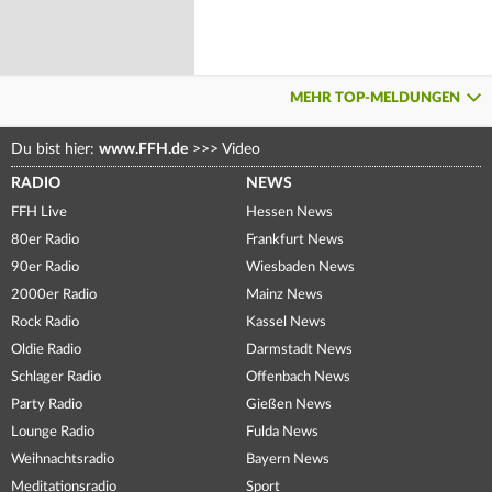
MEHR TOP-MELDUNGEN
Du bist hier:
www.FFH.de
>>>
Video
RADIO
NEWS
FFH Live
Hessen News
80er Radio
Frankfurt News
90er Radio
Wiesbaden News
2000er Radio
Mainz News
Rock Radio
Kassel News
Oldie Radio
Darmstadt News
Schlager Radio
Offenbach News
Party Radio
Gießen News
Lounge Radio
Fulda News
Weihnachtsradio
Bayern News
Meditationsradio
Sport