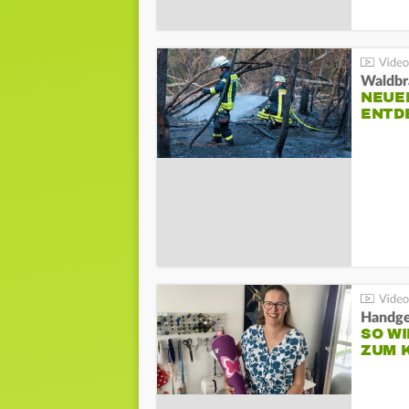
Waldbr
NEUE
ENTD
Handge
SO WI
ZUM 