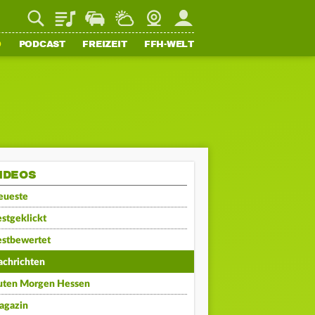
Playlist
Staupilot
Wetter
Webcam
Mein FFH
O
PODCAST
FREIZEIT
FFH-WELT
IDEOS
eueste
stgeklickt
estbewertet
achrichten
uten Morgen Hessen
agazin