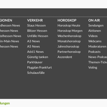
GIONEN
VERKEHR
HOROSKOP
ON AIR
dhessen News
Staus Hessen
Horoskop Heute
Sendungen
hessen News
Blitzer Hessen
Horoskop Morgen
Aktionen
telhessen News
Unfälle Hessen
Wochenhoroskop
Videos
in-Main News
A3 News
Monatshoroskop
Webcams
hessen News
A5 News
Jahreshoroskop
Moderatoren
A661 News
Partnerhoroskop
Podcasts
Günstig tanken
Aszendent
News-Podcas
Parkhäuser
Themen-Tick
Flugplan Frankfurt
Voting
Schulausfälle
llungen