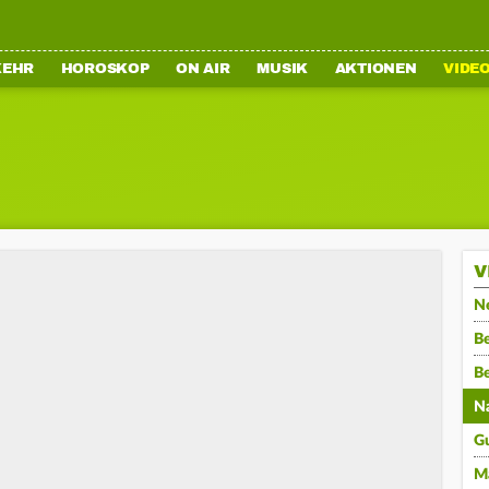
KEHR
HOROSKOP
ON AIR
MUSIK
AKTIONEN
VIDE
V
N
Be
B
N
G
M