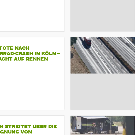
 TOTE NACH
RAD-CRASH IN KÖLN –
ACHT AUF RENNEN
N STREITET ÜBER DIE
IGNUNG VON