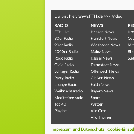
Du bist hier:
www.FFH.de
>>>
Video
RADIO
NEWS
RE
FFH Live
Hessen News
Nor
80er Radio
Frankfurt News
Ost
90er Radio
Wiesbaden News
Mit
2000er Radio
Mainz News
Rhe
Rock Radio
Kassel News
Süd
Oldie Radio
Darmstadt News
Schlager Radio
Offenbach News
Party Radio
Gießen News
Lounge Radio
Fulda News
Weihnachtsradio
Bayern News
Meditationsradio
Sport
Top 40
Wetter
Playlist
Alle Orte
Alle Themen
Impressum und Datenschutz
Cookie-Einste