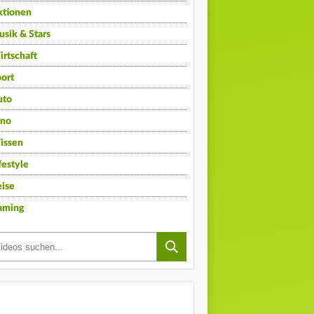
ktionen
sik & Stars
rtschaft
ort
uto
ino
issen
festyle
ise
aming