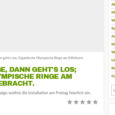
A
Mu
Wi
Sp
A
K
W
n geht's los; Gigantische Olympische Ringe am Eiffelturm
Li
E, DANN GEHT'S LOS;
Re
YMPISCHE RINGE AM
G
EBRACHT.
go weihte die Installation am Freitag feierlich ein.