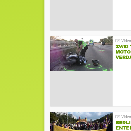
ZWEI
MOTOR
VERD
BERLI
ENTE