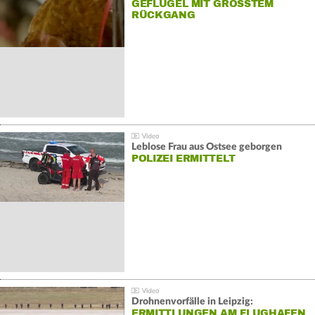
GEFLÜGEL MIT GRÖSSTEM R
ÜCKGANG
Leblose Frau aus Ostsee geborgen
POLIZEI ERMITTELT
Drohnenvorfälle in Leipzig:
ERMITTLUNGEN AM FLUGHAFEN