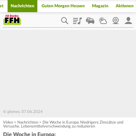
et
Nachrichten
Guten Morgen Hessen
Magazin
Aktionen
Playlist
Staupilot
Wetter
Webcam
Mein
© glomex, 07.06.2024
Video
>
Nachrichten
>
Die Woche in Europa: Niedrigere Zinssätze und
Versuche, Lebensmittelverschwendung zu reduzieren
Die Woche in Europa: