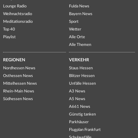
Lounge Radio
Fulda News
Weihnachtsradio
Bayern News
Meditationsradio
Sport
Top 40
Wetter
Playlist
Alle Orte
Alle Themen
REGIONEN
VERKEHR
Nordhessen News
Staus Hessen
Osthessen News
Blitzer Hessen
Mittelhessen News
Unfälle Hessen
Rhein-Main News
A3 News
Südhessen News
A5 News
A661 News
Günstig tanken
Parkhäuser
Flugplan Frankfurt
Schulausfälle