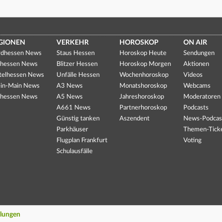
GIONEN
VERKEHR
HOROSKOP
ON AIR
dhessen News
Staus Hessen
Horoskop Heute
Sendungen
hessen News
Blitzer Hessen
Horoskop Morgen
Aktionen
telhessen News
Unfälle Hessen
Wochenhoroskop
Videos
in-Main News
A3 News
Monatshoroskop
Webcams
hessen News
A5 News
Jahreshoroskop
Moderatoren
A661 News
Partnerhoroskop
Podcasts
Günstig tanken
Aszendent
News-Podcas
Parkhäuser
Themen-Tick
Flugplan Frankfurt
Voting
Schulausfälle
llungen