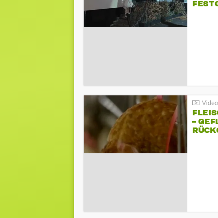
FEST
FLEI
– GEF
ÜCKG