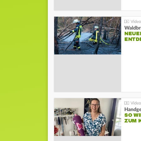
Waldbr
NEUE
ENTD
Handge
SO WI
ZUM 