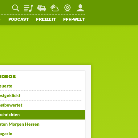
Playlist
Staupilot
Wetter
Webcam
Mein FFH
O
PODCAST
FREIZEIT
FFH-WELT
IDEOS
eueste
stgeklickt
estbewertet
achrichten
uten Morgen Hessen
agazin