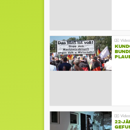
KUND
BUND
PLAU
GEGE
22-JÄ
GEFU