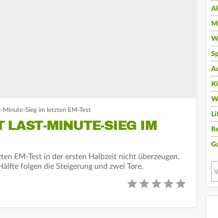
A
Mu
Wi
Sp
A
K
W
-Minute-Sieg im letzten EM-Test
Li
 LAST-MINUTE-SIEG IM
Re
G
ten EM-Test in der ersten Halbzeit nicht überzeugen.
älfte folgen die Steigerung und zwei Tore.