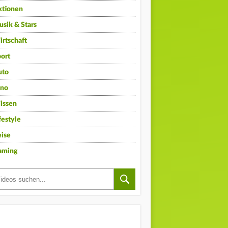
ktionen
sik & Stars
rtschaft
ort
uto
ino
issen
festyle
ise
aming