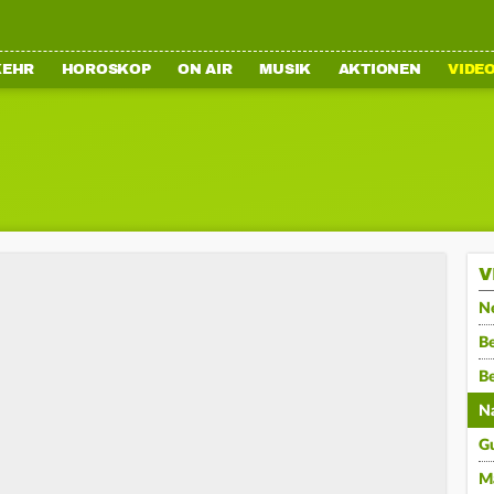
KEHR
HOROSKOP
ON AIR
MUSIK
AKTIONEN
VIDE
V
N
Be
B
N
G
M