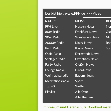
Du bist hier:
www.FFH.de
>>>
Video
RADIO
NEWS
RE
FFH Live
Hessen News
Nor
80er Radio
Frankfurt News
Ost
90er Radio
Wiesbaden News
Mit
2000er Radio
Mainz News
Rhe
Rock Radio
Kassel News
Süd
Oldie Radio
Darmstadt News
Schlager Radio
Offenbach News
Party Radio
Gießen News
Lounge Radio
Fulda News
Weihnachtsradio
Bayern News
Meditationsradio
Sport
Top 40
Wetter
Playlist
Alle Orte
Alle Themen
Impressum und Datenschutz
Cookie-Einste