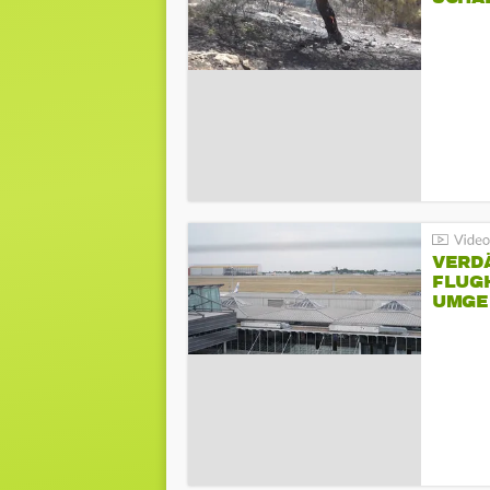
VERD
FLUGH
UMGE