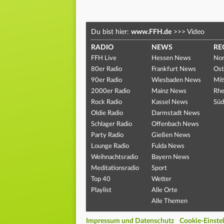
Du bist hier:
www.FFH.de
>>>
Video
RADIO
NEWS
RE
FFH Live
Hessen News
Nor
80er Radio
Frankfurt News
Ost
90er Radio
Wiesbaden News
Mit
2000er Radio
Mainz News
Rhe
Rock Radio
Kassel News
Süd
Oldie Radio
Darmstadt News
Schlager Radio
Offenbach News
Party Radio
Gießen News
Lounge Radio
Fulda News
Weihnachtsradio
Bayern News
Meditationsradio
Sport
Top 40
Wetter
Playlist
Alle Orte
Alle Themen
Impressum und Datenschutz
Cookie-Einste