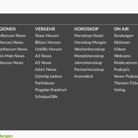
GIONEN
VERKEHR
HOROSKOP
ON AIR
dhessen News
Staus Hessen
Horoskop Heute
Sendungen
hessen News
Blitzer Hessen
Horoskop Morgen
Aktionen
telhessen News
Unfälle Hessen
Wochenhoroskop
Videos
in-Main News
A3 News
Monatshoroskop
Webcams
hessen News
A5 News
Jahreshoroskop
Moderatoren
A661 News
Partnerhoroskop
Podcasts
Günstig tanken
Aszendent
News-Podcas
Parkhäuser
Themen-Tick
Flugplan Frankfurt
Voting
Schulausfälle
llungen