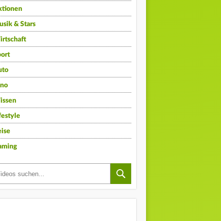
ktionen
sik & Stars
rtschaft
ort
uto
ino
issen
festyle
ise
aming