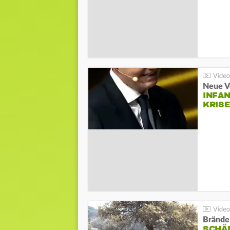
Neue V
INFA
KRIS
Brände
SCHÄ