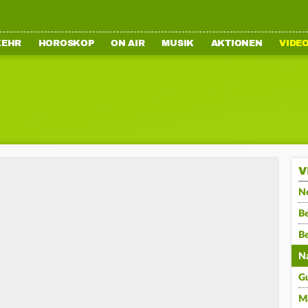
KEHR
HOROSKOP
ON AIR
MUSIK
AKTIONEN
VIDE
V
N
Be
B
N
G
M