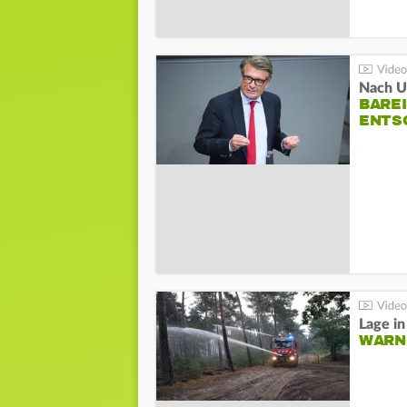
Nach Un
BAREI
NTSC
WARN