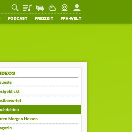
Playlist
Staupilot
Wetter
Webcam
Mein FFH
O
PODCAST
FREIZEIT
FFH-WELT
IDEOS
eueste
stgeklickt
estbewertet
achrichten
uten Morgen Hessen
agazin