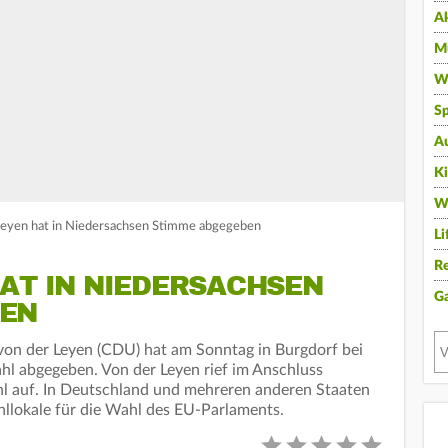
A
Mu
Wi
Sp
A
K
W
Leyen hat in Niedersachsen Stimme abgegeben
Li
Re
AT IN NIEDERSACHSEN
G
BEN
on der Leyen (CDU) hat am Sonntag in Burgdorf bei
l abgegeben. Von der Leyen rief im Anschluss
hl auf. In Deutschland und mehreren anderen Staaten
lokale für die Wahl des EU-Parlaments.