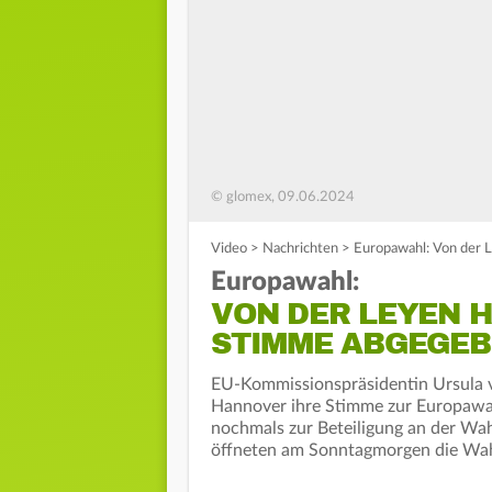
© glomex, 09.06.2024
Video
>
Nachrichten
>
Europawahl: Von der 
Europawahl:
VON DER LEYEN H
STIMME ABGEGE
EU-Kommissionspräsidentin Ursula v
Hannover ihre Stimme zur Europawah
nochmals zur Beteiligung an der Wa
öffneten am Sonntagmorgen die Wahl