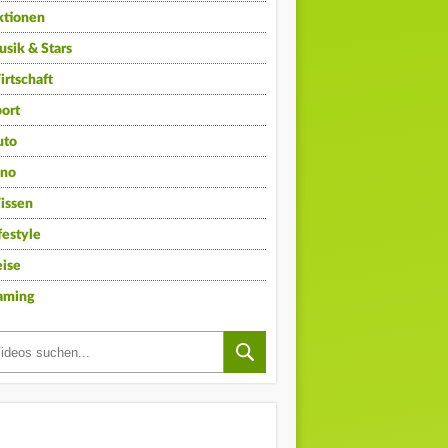
ktionen
sik & Stars
rtschaft
ort
uto
ino
issen
festyle
ise
aming