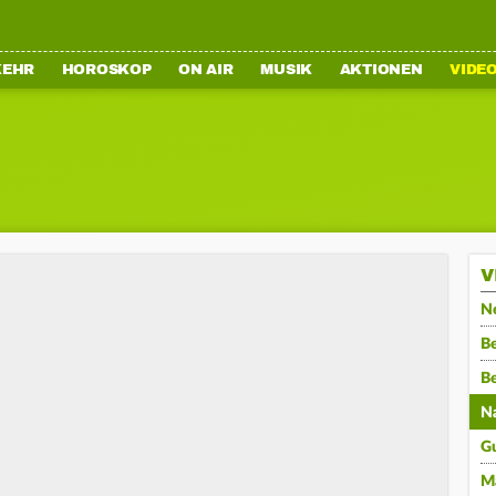
KEHR
HOROSKOP
ON AIR
MUSIK
AKTIONEN
VIDE
V
N
Be
B
N
G
M