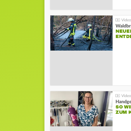
Waldbr
NEUE
ENTD
Handge
SO WI
ZUM 