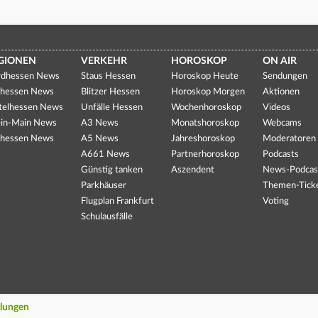
GIONEN
VERKEHR
HOROSKOP
ON AIR
dhessen News
Staus Hessen
Horoskop Heute
Sendungen
hessen News
Blitzer Hessen
Horoskop Morgen
Aktionen
telhessen News
Unfälle Hessen
Wochenhoroskop
Videos
in-Main News
A3 News
Monatshoroskop
Webcams
hessen News
A5 News
Jahreshoroskop
Moderatoren
A661 News
Partnerhoroskop
Podcasts
Günstig tanken
Aszendent
News-Podcas
Parkhäuser
Themen-Tick
Flugplan Frankfurt
Voting
Schulausfälle
llungen