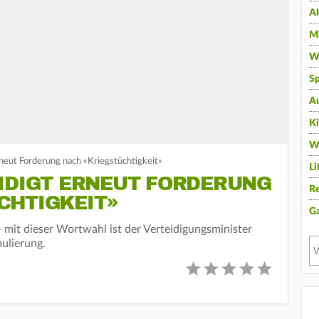
A
Mu
Wi
Sp
A
K
W
rneut Forderung nach «Kriegstüchtigkeit»
Li
EIDIGT ERNEUT FORDERUNG
Re
CHTIGKEIT»
G
 mit dieser Wortwahl ist der Verteidigungsminister
mulierung.