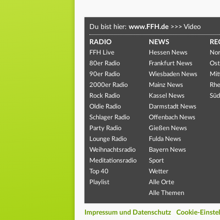
Du bist hier:
www.FFH.de
>>>
Video
RADIO
NEWS
RE
FFH Live
Hessen News
Nor
80er Radio
Frankfurt News
Ost
90er Radio
Wiesbaden News
Mit
2000er Radio
Mainz News
Rhe
Rock Radio
Kassel News
Süd
Oldie Radio
Darmstadt News
Schlager Radio
Offenbach News
Party Radio
Gießen News
Lounge Radio
Fulda News
Weihnachtsradio
Bayern News
Meditationsradio
Sport
Top 40
Wetter
Playlist
Alle Orte
Alle Themen
Impressum und Datenschutz
Cookie-Einste