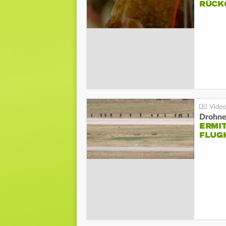
ÜCKG
Drohnen
ERMI
FLUG