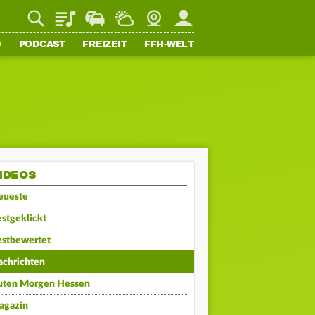
Playlist
Staupilot
Wetter
Webcam
Mein FFH
O
PODCAST
FREIZEIT
FFH-WELT
IDEOS
eueste
stgeklickt
estbewertet
achrichten
uten Morgen Hessen
agazin