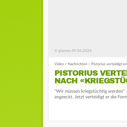
© glomex, 09.06.2024
Video
>
Nachrichten
>
Pistorius verteidigt e
PISTORIUS VERT
NACH «KRIEGSTÜ
"Wir müssen kriegstüchtig werden" -
angeeckt. Jetzt verteidigt er die For