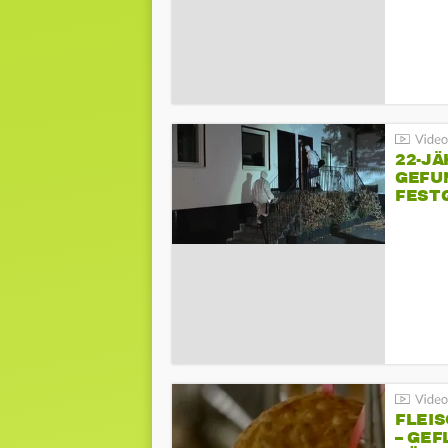
22-JÄ
GEFU
FEST
FLEI
– GEF