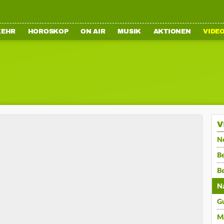
KEHR
HOROSKOP
ON AIR
MUSIK
AKTIONEN
VIDE
V
N
Be
B
N
G
M