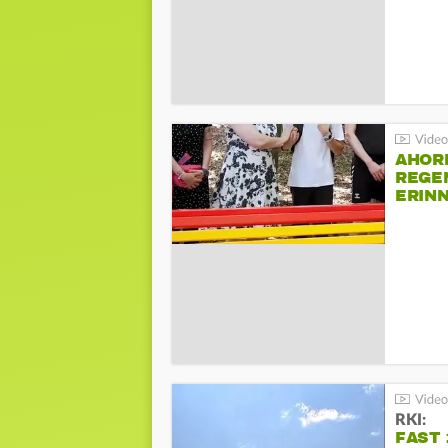
AHOR
REGE
ERIN
BEIM 
RKI:
FAST 