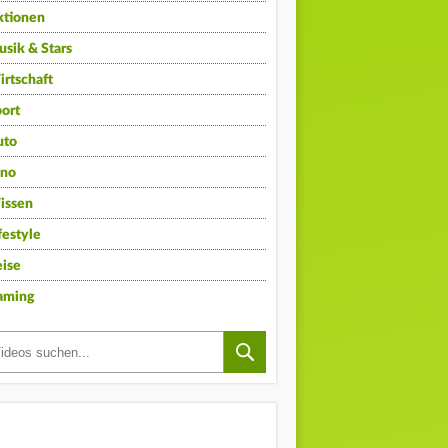
ktionen
sik & Stars
rtschaft
ort
uto
ino
issen
festyle
ise
aming