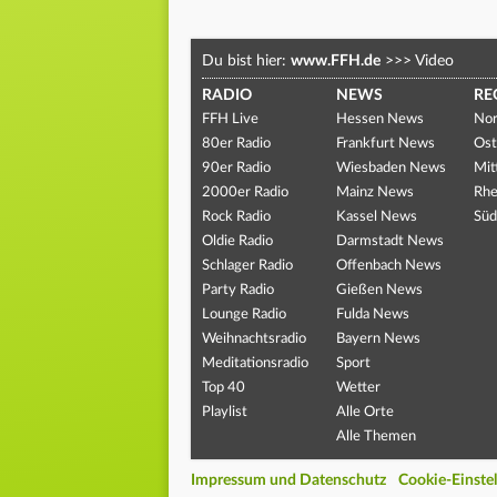
Du bist hier:
www.FFH.de
>>>
Video
RADIO
NEWS
RE
FFH Live
Hessen News
Nor
80er Radio
Frankfurt News
Ost
90er Radio
Wiesbaden News
Mit
2000er Radio
Mainz News
Rhe
Rock Radio
Kassel News
Süd
Oldie Radio
Darmstadt News
Schlager Radio
Offenbach News
Party Radio
Gießen News
Lounge Radio
Fulda News
Weihnachtsradio
Bayern News
Meditationsradio
Sport
Top 40
Wetter
Playlist
Alle Orte
Alle Themen
Impressum und Datenschutz
Cookie-Einste