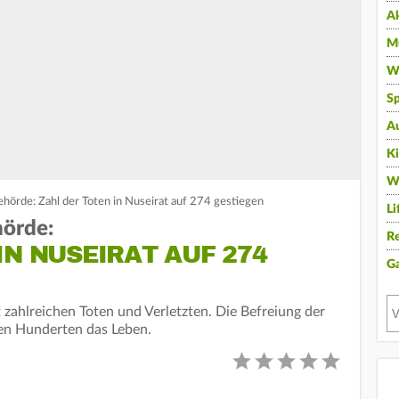
A
Mu
Wi
Sp
A
K
W
örde: Zahl der Toten in Nuseirat auf 274 gestiegen
Li
örde:
Re
IN NUSEIRAT AUF 274
G
t zahlreichen Toten und Verletzten. Die Befreiung der
en Hunderten das Leben.