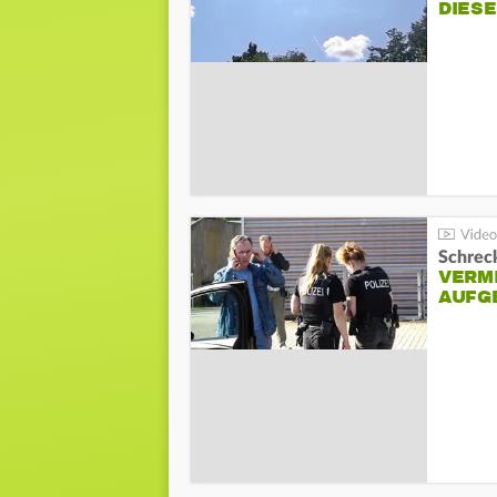
DIES
Schreck
VERM
AUFG