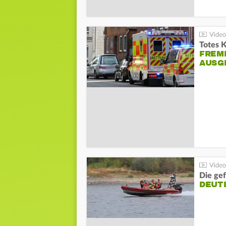
Totes 
FREM
AUSG
Die gef
DEUT