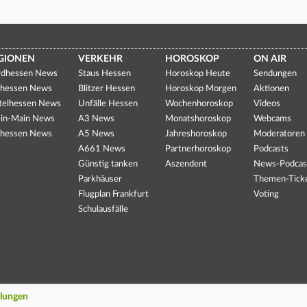
GIONEN
VERKEHR
HOROSKOP
ON AIR
dhessen News
Staus Hessen
Horoskop Heute
Sendungen
hessen News
Blitzer Hessen
Horoskop Morgen
Aktionen
telhessen News
Unfälle Hessen
Wochenhoroskop
Videos
in-Main News
A3 News
Monatshoroskop
Webcams
hessen News
A5 News
Jahreshoroskop
Moderatoren
A661 News
Partnerhoroskop
Podcasts
Günstig tanken
Aszendent
News-Podcas
Parkhäuser
Themen-Tick
Flugplan Frankfurt
Voting
Schulausfälle
llungen