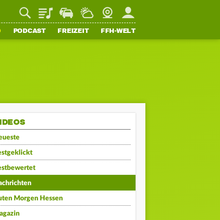
Playlist
Staupilot
Wetter
Webcam
Mein FFH
O
PODCAST
FREIZEIT
FFH-WELT
IDEOS
eueste
stgeklickt
estbewertet
achrichten
uten Morgen Hessen
agazin