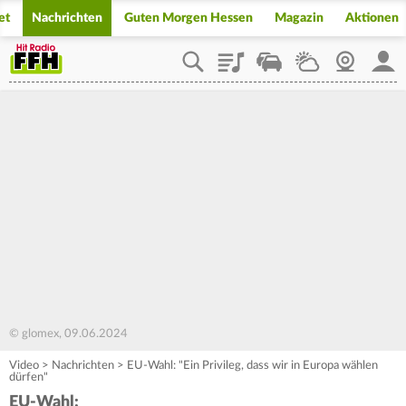
et
Nachrichten
Guten Morgen Hessen
Magazin
Aktionen
Playlist
Staupilot
Wetter
Webcam
Mein
© glomex, 09.06.2024
Video
>
Nachrichten
>
EU-Wahl: "Ein Privileg, dass wir in Europa wählen
dürfen"
EU-Wahl: