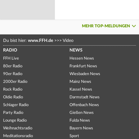
MEHR TOP-MELDUNGEN
Du bist hier:
www.FFH.de
>>>
Video
RADIO
NEWS
FFH Live
Hessen News
80er Radio
Frankfurt News
90er Radio
Wiesbaden News
2000er Radio
Mainz News
Rock Radio
Kassel News
Oldie Radio
Darmstadt News
Schlager Radio
Offenbach News
Party Radio
Gießen News
Lounge Radio
Fulda News
Weihnachtsradio
Bayern News
Meditationsradio
Sport