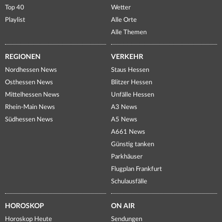
Top 40
Wetter
Playlist
Alle Orte
Alle Themen
REGIONEN
VERKEHR
Nordhessen News
Staus Hessen
Osthessen News
Blitzer Hessen
Mittelhessen News
Unfälle Hessen
Rhein-Main News
A3 News
Südhessen News
A5 News
A661 News
Günstig tanken
Parkhäuser
Flugplan Frankfurt
Schulausfälle
HOROSKOP
ON AIR
Horoskop Heute
Sendungen