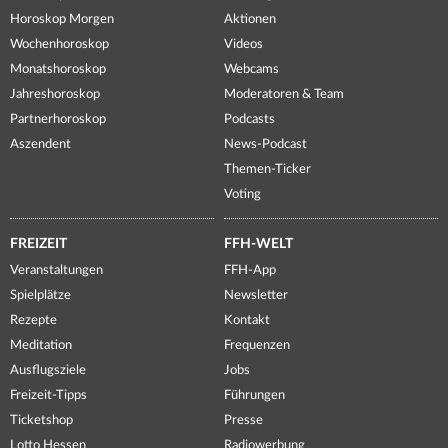
Horoskop Morgen
Aktionen
Wochenhoroskop
Videos
Monatshoroskop
Webcams
Jahreshoroskop
Moderatoren & Team
Partnerhoroskop
Podcasts
Aszendent
News-Podcast
Themen-Ticker
Voting
FREIZEIT
FFH-WELT
Veranstaltungen
FFH-App
Spielplätze
Newsletter
Rezepte
Kontakt
Meditation
Frequenzen
Ausflugsziele
Jobs
Freizeit-Tipps
Führungen
Ticketshop
Presse
Lotto Hessen
Radiowerbung