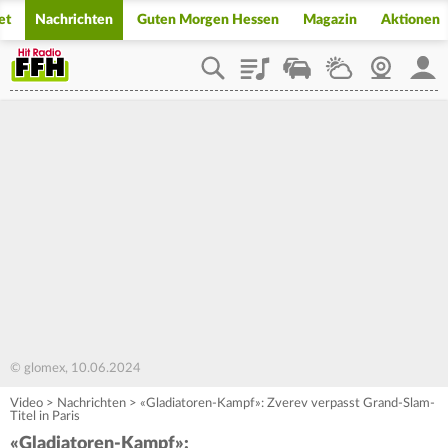
et
Nachrichten
Guten Morgen Hessen
Magazin
Aktionen
Playlist
Staupilot
Wetter
Webcam
Mein
© glomex, 10.06.2024
Video
>
Nachrichten
>
«Gladiatoren-Kampf»: Zverev verpasst Grand-Slam-
Titel in Paris
«Gladiatoren-Kampf»: