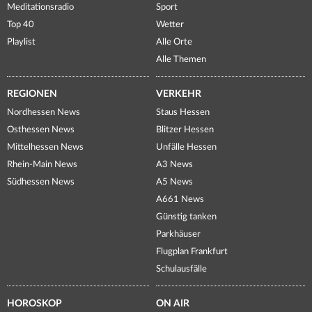
Meditationsradio
Sport
Top 40
Wetter
Playlist
Alle Orte
Alle Themen
REGIONEN
VERKEHR
Nordhessen News
Staus Hessen
Osthessen News
Blitzer Hessen
Mittelhessen News
Unfälle Hessen
Rhein-Main News
A3 News
Südhessen News
A5 News
A661 News
Günstig tanken
Parkhäuser
Flugplan Frankfurt
Schulausfälle
HOROSKOP
ON AIR