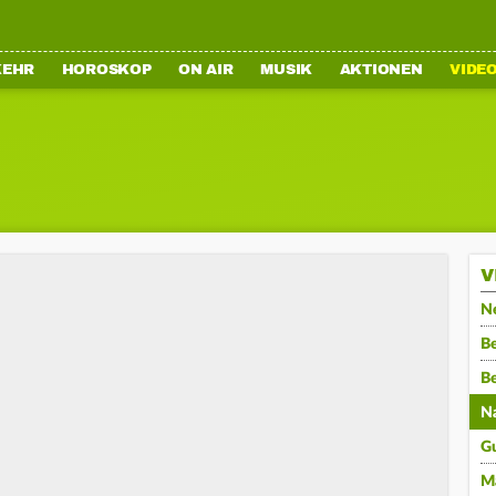
KEHR
HOROSKOP
ON AIR
MUSIK
AKTIONEN
VIDE
V
N
Be
B
N
G
M