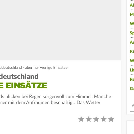
A
Mu
Wi
Sp
A
K
W
ddeutschland - aber nur wenige Einsätze
Li
ddeutschland
Re
E EINSÄTZE
G
s blicken bei Regen sorgenvoll zum Himmel. Manche
er mit dem Aufräumen beschäftigt. Das Wetter