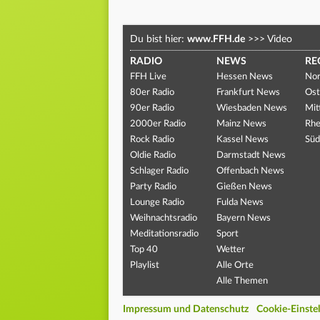
Du bist hier:
www.FFH.de
>>>
Video
RADIO
NEWS
RE
FFH Live
Hessen News
Nor
80er Radio
Frankfurt News
Ost
90er Radio
Wiesbaden News
Mit
2000er Radio
Mainz News
Rhe
Rock Radio
Kassel News
Süd
Oldie Radio
Darmstadt News
Schlager Radio
Offenbach News
Party Radio
Gießen News
Lounge Radio
Fulda News
Weihnachtsradio
Bayern News
Meditationsradio
Sport
Top 40
Wetter
Playlist
Alle Orte
Alle Themen
Impressum und Datenschutz
Cookie-Einste