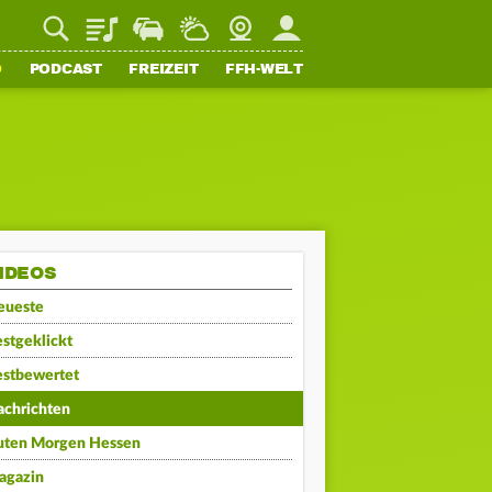
Playlist
Staupilot
Wetter
Webcam
Mein FFH
O
PODCAST
FREIZEIT
FFH-WELT
IDEOS
eueste
stgeklickt
estbewertet
achrichten
uten Morgen Hessen
agazin