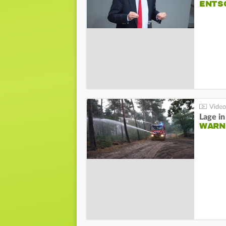
NTSC
WARN