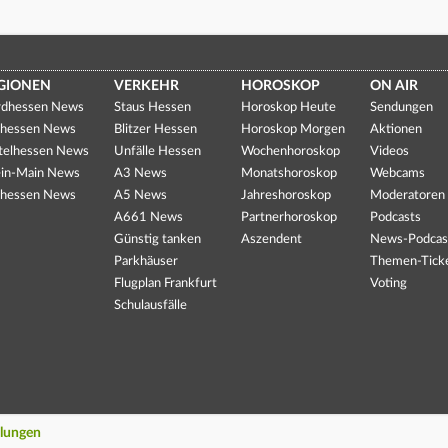
GIONEN
VERKEHR
HOROSKOP
ON AIR
dhessen News
Staus Hessen
Horoskop Heute
Sendungen
hessen News
Blitzer Hessen
Horoskop Morgen
Aktionen
telhessen News
Unfälle Hessen
Wochenhoroskop
Videos
in-Main News
A3 News
Monatshoroskop
Webcams
hessen News
A5 News
Jahreshoroskop
Moderatoren
A661 News
Partnerhoroskop
Podcasts
Günstig tanken
Aszendent
News-Podcas
Parkhäuser
Themen-Tick
Flugplan Frankfurt
Voting
Schulausfälle
llungen