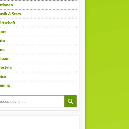
ktionen
sik & Stars
rtschaft
ort
uto
ino
issen
festyle
ise
aming