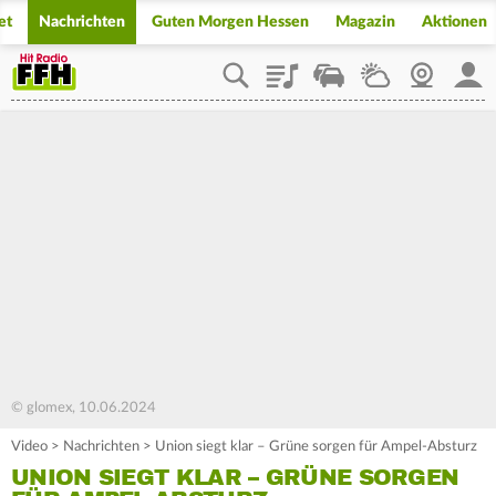
et
Nachrichten
Guten Morgen Hessen
Magazin
Aktionen
Playlist
Staupilot
Wetter
Webcam
Mein
© glomex, 10.06.2024
Video
>
Nachrichten
>
Union siegt klar – Grüne sorgen für Ampel-Absturz
UNION SIEGT KLAR – GRÜNE SORGEN