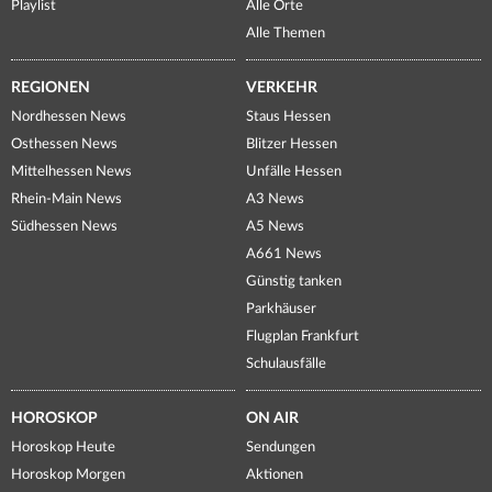
Playlist
Alle Orte
Alle Themen
REGIONEN
VERKEHR
Nordhessen News
Staus Hessen
Osthessen News
Blitzer Hessen
Mittelhessen News
Unfälle Hessen
Rhein-Main News
A3 News
Südhessen News
A5 News
A661 News
Günstig tanken
Parkhäuser
Flugplan Frankfurt
Schulausfälle
HOROSKOP
ON AIR
Horoskop Heute
Sendungen
Horoskop Morgen
Aktionen