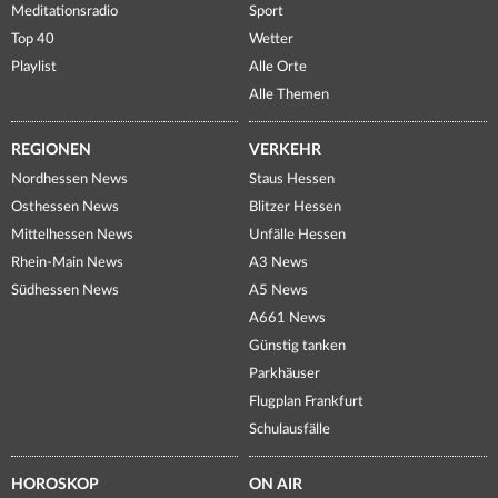
Meditationsradio
Sport
Top 40
Wetter
Playlist
Alle Orte
Alle Themen
REGIONEN
VERKEHR
Nordhessen News
Staus Hessen
Osthessen News
Blitzer Hessen
Mittelhessen News
Unfälle Hessen
Rhein-Main News
A3 News
Südhessen News
A5 News
A661 News
Günstig tanken
Parkhäuser
Flugplan Frankfurt
Schulausfälle
HOROSKOP
ON AIR