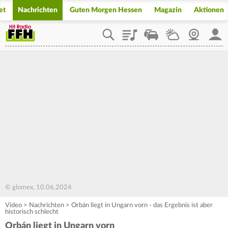
et
Nachrichten
Guten Morgen Hessen
Magazin
Aktionen
Playlist
Staupilot
Wetter
Webcam
Mein
© glomex, 10.06.2024
Video
>
Nachrichten
>
Orbán liegt in Ungarn vorn - das Ergebnis ist aber
historisch schlecht
Orbán liegt in Ungarn vorn