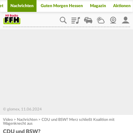
et
Nachrichten
Guten Morgen Hessen
Magazin
Aktionen
Playlist
Staupilot
Wetter
Webcam
Mein
© glomex, 11.06.2024
Video
>
Nachrichten
>
CDU und BSW? Merz schließt Koalition mit
Wagenknecht aus
CDU und BSW?