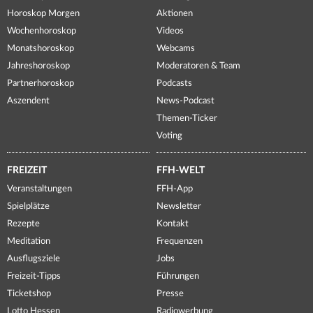
Horoskop Morgen
Aktionen
Wochenhoroskop
Videos
Monatshoroskop
Webcams
Jahreshoroskop
Moderatoren & Team
Partnerhoroskop
Podcasts
Aszendent
News-Podcast
Themen-Ticker
Voting
FREIZEIT
FFH-WELT
Veranstaltungen
FFH-App
Spielplätze
Newsletter
Rezepte
Kontakt
Meditation
Frequenzen
Ausflugsziele
Jobs
Freizeit-Tipps
Führungen
Ticketshop
Presse
Lotto Hessen
Radiowerbung