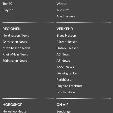
Top 40
Wetter
Playlist
Alle Orte
Alle Themen
REGIONEN
VERKEHR
Nordhessen News
Staus Hessen
Osthessen News
Blitzer Hessen
Mittelhessen News
Unfälle Hessen
Rhein-Main News
A3 News
Südhessen News
A5 News
A661 News
Günstig tanken
Parkhäuser
Flugplan Frankfurt
Schulausfälle
HOROSKOP
ON AIR
Horoskop Heute
Sendungen