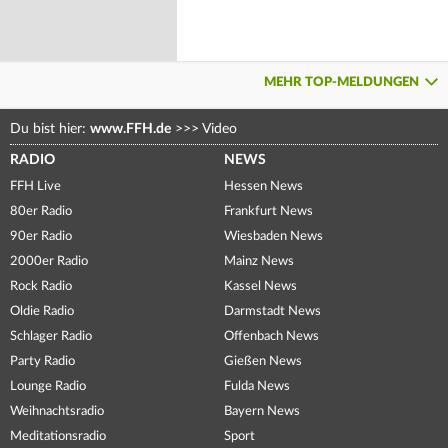
MEHR TOP-MELDUNGEN
Du bist hier:
www.FFH.de
>>>
Video
RADIO
NEWS
FFH Live
Hessen News
80er Radio
Frankfurt News
90er Radio
Wiesbaden News
2000er Radio
Mainz News
Rock Radio
Kassel News
Oldie Radio
Darmstadt News
Schlager Radio
Offenbach News
Party Radio
Gießen News
Lounge Radio
Fulda News
Weihnachtsradio
Bayern News
Meditationsradio
Sport