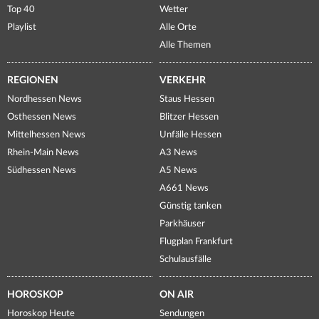
Top 40
Wetter
Playlist
Alle Orte
Alle Themen
REGIONEN
VERKEHR
Nordhessen News
Staus Hessen
Osthessen News
Blitzer Hessen
Mittelhessen News
Unfälle Hessen
Rhein-Main News
A3 News
Südhessen News
A5 News
A661 News
Günstig tanken
Parkhäuser
Flugplan Frankfurt
Schulausfälle
HOROSKOP
ON AIR
Horoskop Heute
Sendungen