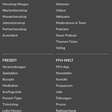
Horoskop Morgen
Aktionen
Wochenhoroskop
Videos
Monatshoroskop
Webcams
Jahreshoroskop
Moderatoren & Team
Partnerhoroskop
Podcasts
Aszendent
News-Podcast
Themen-Ticker
Voting
FREIZEIT
FFH-WELT
Veranstaltungen
FFH-App
Spielplätze
Newsletter
Rezepte
Kontakt
Meditation
Frequenzen
Ausflugsziele
Jobs
Freizeit-Tipps
Führungen
Ticketshop
Presse
Lotto Hessen
Radiowerbung