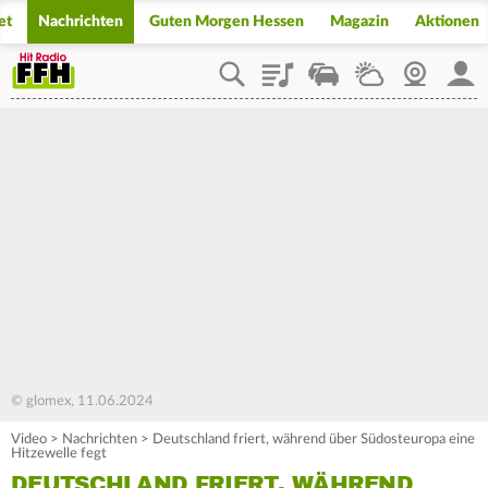
et
Nachrichten
Guten Morgen Hessen
Magazin
Aktionen
Playlist
Staupilot
Wetter
Webcam
Mein
© glomex, 11.06.2024
Video
>
Nachrichten
>
Deutschland friert, während über Südosteuropa eine
Hitzewelle fegt
DEUTSCHLAND FRIERT, WÄHREND