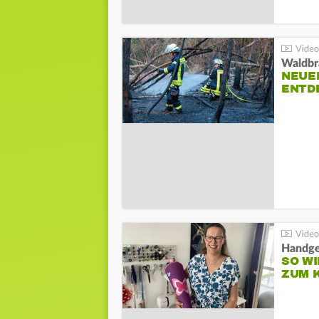
Waldbr
NEUE
ENTD
Handge
SO WI
ZUM 