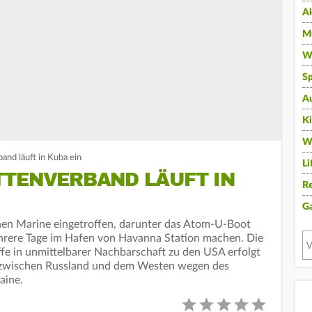
A
Mu
Wi
Sp
A
K
W
and läuft in Kuba ein
Li
TTENVERBAND LÄUFT IN
Re
G
schen Marine eingetroffen, darunter das Atom-U-Boot
hrere Tage im Hafen von Havanna Station machen. Die
ffe in unmittelbarer Nachbarschaft zu den USA erfolgt
zwischen Russland und dem Westen wegen des
aine.