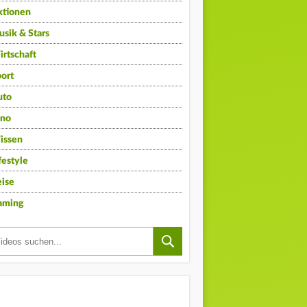
ktionen
sik & Stars
rtschaft
ort
uto
ino
issen
festyle
ise
aming