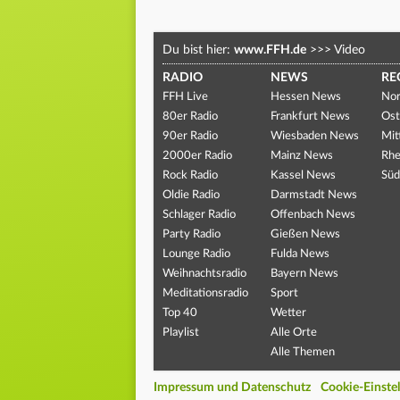
Du bist hier:
www.FFH.de
>>>
Video
RADIO
NEWS
RE
FFH Live
Hessen News
Nor
80er Radio
Frankfurt News
Ost
90er Radio
Wiesbaden News
Mit
2000er Radio
Mainz News
Rhe
Rock Radio
Kassel News
Süd
Oldie Radio
Darmstadt News
Schlager Radio
Offenbach News
Party Radio
Gießen News
Lounge Radio
Fulda News
Weihnachtsradio
Bayern News
Meditationsradio
Sport
Top 40
Wetter
Playlist
Alle Orte
Alle Themen
Impressum und Datenschutz
Cookie-Einste