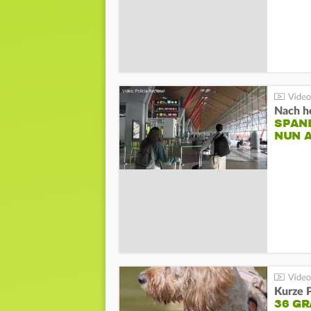
Nach he
SPAN
NUN 
Kurze P
36 G