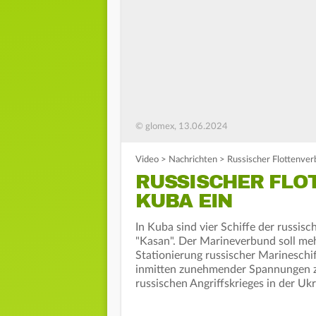
© glomex, 13.06.2024
Video
>
Nachrichten
>
Russischer Flottenverb
RUSSISCHER FLO
KUBA EIN
In Kuba sind vier Schiffe der russi
"Kasan". Der Marineverbund soll me
Stationierung russischer Marineschi
inmitten zunehmender Spannungen 
russischen Angriffskrieges in der Ukr