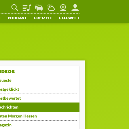
Playlist
Staupilot
Wetter
Webcam
Mein FFH
O
PODCAST
FREIZEIT
FFH-WELT
IDEOS
eueste
stgeklickt
estbewertet
achrichten
uten Morgen Hessen
agazin