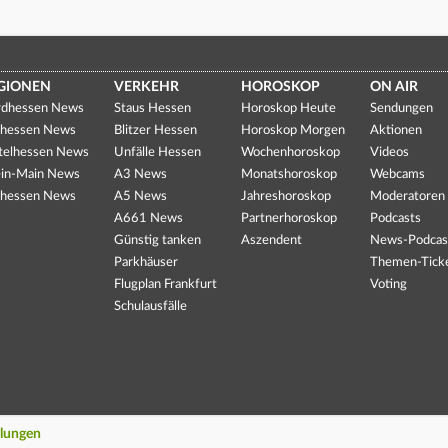
GIONEN
VERKEHR
HOROSKOP
ON AIR
dhessen News
Staus Hessen
Horoskop Heute
Sendungen
hessen News
Blitzer Hessen
Horoskop Morgen
Aktionen
telhessen News
Unfälle Hessen
Wochenhoroskop
Videos
in-Main News
A3 News
Monatshoroskop
Webcams
hessen News
A5 News
Jahreshoroskop
Moderatoren
A661 News
Partnerhoroskop
Podcasts
Günstig tanken
Aszendent
News-Podcas
Parkhäuser
Themen-Tick
Flugplan Frankfurt
Voting
Schulausfälle
llungen