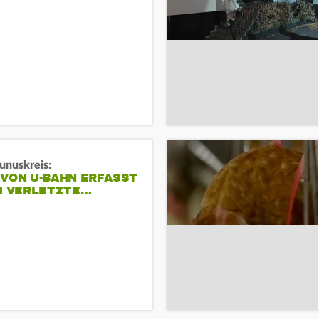
unuskreis:
 VON U-BAHN ERFASST
EI VERLETZTE…