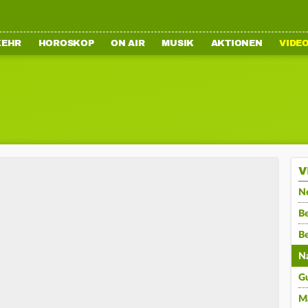
KEHR
HOROSKOP
ON AIR
MUSIK
AKTIONEN
VIDE
V
N
Be
B
N
G
M