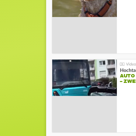
Hochta
AUTO
– ZW