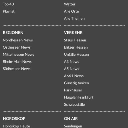
Top 40
Wetter
Playlist
Alle Orte
Alle Themen
REGIONEN
VERKEHR
Nordhessen News
Staus Hessen
Osthessen News
Blitzer Hessen
Mittelhessen News
Unfälle Hessen
Rhein-Main News
A3 News
Südhessen News
A5 News
A661 News
Günstig tanken
Parkhäuser
Flugplan Frankfurt
Schulausfälle
HOROSKOP
ON AIR
Horoskop Heute
Sendungen