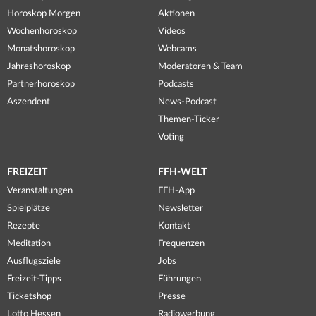
Horoskop Morgen
Aktionen
Wochenhoroskop
Videos
Monatshoroskop
Webcams
Jahreshoroskop
Moderatoren & Team
Partnerhoroskop
Podcasts
Aszendent
News-Podcast
Themen-Ticker
Voting
FREIZEIT
FFH-WELT
Veranstaltungen
FFH-App
Spielplätze
Newsletter
Rezepte
Kontakt
Meditation
Frequenzen
Ausflugsziele
Jobs
Freizeit-Tipps
Führungen
Ticketshop
Presse
Lotto Hessen
Radiowerbung