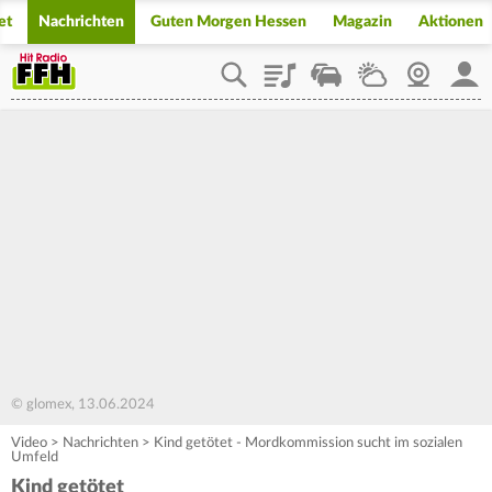
et
Nachrichten
Guten Morgen Hessen
Magazin
Aktionen
Playlist
Staupilot
Wetter
Webcam
Mein
© glomex, 13.06.2024
Video
>
Nachrichten
>
Kind getötet - Mordkommission sucht im sozialen
Umfeld
Kind getötet