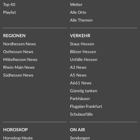
Top 40
Wetter
Playlist
Alle Orte
Alle Themen
REGIONEN
VERKEHR
Nordhessen News
Staus Hessen
Osthessen News
Blitzer Hessen
Mittelhessen News
Unfälle Hessen
Rhein-Main News
A3 News
Südhessen News
A5 News
A661 News
Günstig tanken
Parkhäuser
Flugplan Frankfurt
Schulausfälle
HOROSKOP
ON AIR
Horoskop Heute
Sendungen