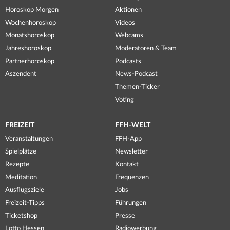
Horoskop Morgen
Aktionen
Wochenhoroskop
Videos
Monatshoroskop
Webcams
Jahreshoroskop
Moderatoren & Team
Partnerhoroskop
Podcasts
Aszendent
News-Podcast
Themen-Ticker
Voting
FREIZEIT
FFH-WELT
Veranstaltungen
FFH-App
Spielplätze
Newsletter
Rezepte
Kontakt
Meditation
Frequenzen
Ausflugsziele
Jobs
Freizeit-Tipps
Führungen
Ticketshop
Presse
Lotto Hessen
Radiowerbung