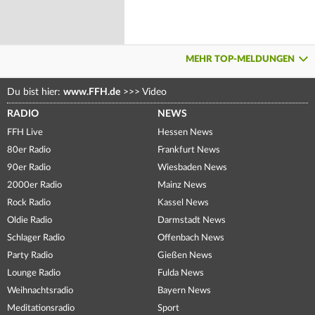
MEHR TOP-MELDUNGEN
Du bist hier:
www.FFH.de
>>>
Video
RADIO
NEWS
FFH Live
Hessen News
80er Radio
Frankfurt News
90er Radio
Wiesbaden News
2000er Radio
Mainz News
Rock Radio
Kassel News
Oldie Radio
Darmstadt News
Schlager Radio
Offenbach News
Party Radio
Gießen News
Lounge Radio
Fulda News
Weihnachtsradio
Bayern News
Meditationsradio
Sport