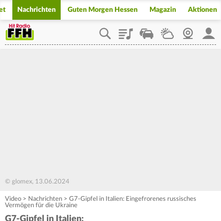
et
Nachrichten
Guten Morgen Hessen
Magazin
Aktionen
Playlist
Staupilot
Wetter
Webcam
Mein
© glomex, 13.06.2024
Video
>
Nachrichten
>
G7-Gipfel in Italien: Eingefrorenes russisches
Vermögen für die Ukraine
G7-Gipfel in Italien: