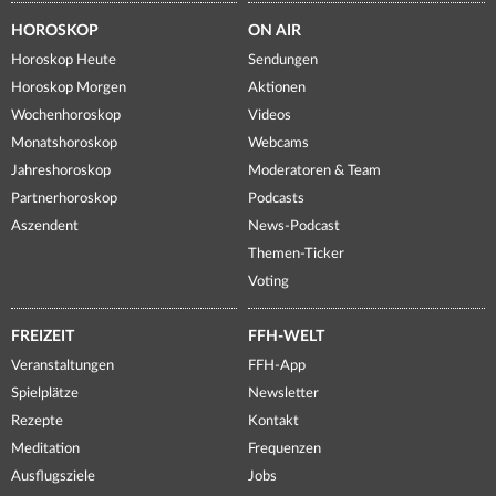
HOROSKOP
ON AIR
Horoskop Heute
Sendungen
Horoskop Morgen
Aktionen
Wochenhoroskop
Videos
Monatshoroskop
Webcams
Jahreshoroskop
Moderatoren & Team
Partnerhoroskop
Podcasts
Aszendent
News-Podcast
Themen-Ticker
Voting
FREIZEIT
FFH-WELT
Veranstaltungen
FFH-App
Spielplätze
Newsletter
Rezepte
Kontakt
Meditation
Frequenzen
Ausflugsziele
Jobs