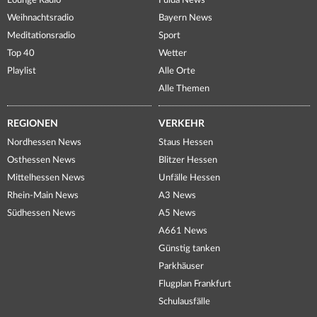
Lounge Radio
Fulda News
Weihnachtsradio
Bayern News
Meditationsradio
Sport
Top 40
Wetter
Playlist
Alle Orte
Alle Themen
REGIONEN
VERKEHR
Nordhessen News
Staus Hessen
Osthessen News
Blitzer Hessen
Mittelhessen News
Unfälle Hessen
Rhein-Main News
A3 News
Südhessen News
A5 News
A661 News
Günstig tanken
Parkhäuser
Flugplan Frankfurt
Schulausfälle