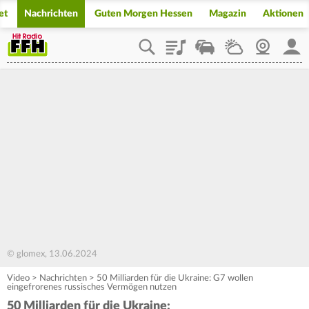
et
Nachrichten
Guten Morgen Hessen
Magazin
Aktionen
Playlist
Staupilot
Wetter
Webcam
Mein
© glomex, 13.06.2024
Video
>
Nachrichten
>
50 Milliarden für die Ukraine: G7 wollen
eingefrorenes russisches Vermögen nutzen
50 Milliarden für die Ukraine: