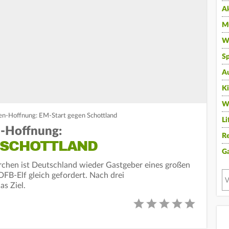
A
Mu
Wi
Sp
A
K
W
-Hoffnung: EM-Start gegen Schottland
Li
-Hoffnung:
Re
 SCHOTTLAND
G
en ist Deutschland wieder Gastgeber eines großen
DFB-Elf gleich gefordert. Nach drei
as Ziel.