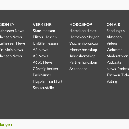
GIONEN
VERKEHR
HOROSKOP
ON AIR
dhessen News
Staus Hessen
Horoskop Heute
Sendungen
hessen News
Blitzer Hessen
Horoskop Morgen
Aktionen
telhessen News
Unfälle Hessen
Wochenhoroskop
Videos
in-Main News
A3 News
Monatshoroskop
Webcams
hessen News
A5 News
Jahreshoroskop
Moderatoren
A661 News
Partnerhoroskop
Podcasts
Günstig tanken
Aszendent
News-Podcas
Parkhäuser
Themen-Tick
Flugplan Frankfurt
Voting
Schulausfälle
llungen