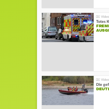
Totes 
FREM
AUSG
Die gef
DEUT