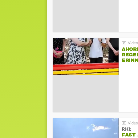
AHOR
REGE
ERIN
BEIM 
RKI:
FAST 