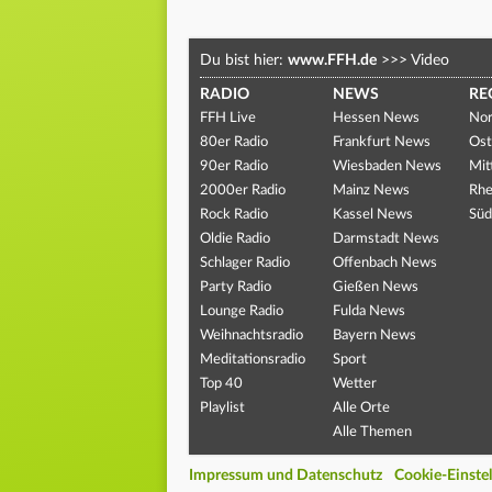
Du bist hier:
www.FFH.de
>>>
Video
RADIO
NEWS
RE
FFH Live
Hessen News
Nor
80er Radio
Frankfurt News
Ost
90er Radio
Wiesbaden News
Mit
2000er Radio
Mainz News
Rhe
Rock Radio
Kassel News
Süd
Oldie Radio
Darmstadt News
Schlager Radio
Offenbach News
Party Radio
Gießen News
Lounge Radio
Fulda News
Weihnachtsradio
Bayern News
Meditationsradio
Sport
Top 40
Wetter
Playlist
Alle Orte
Alle Themen
Impressum und Datenschutz
Cookie-Einste