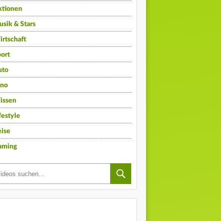
ktionen
sik & Stars
rtschaft
ort
uto
ino
issen
festyle
ise
aming