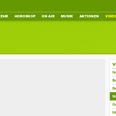
KEHR
HOROSKOP
ON AIR
MUSIK
AKTIONEN
VIDE
V
N
Be
B
N
G
M