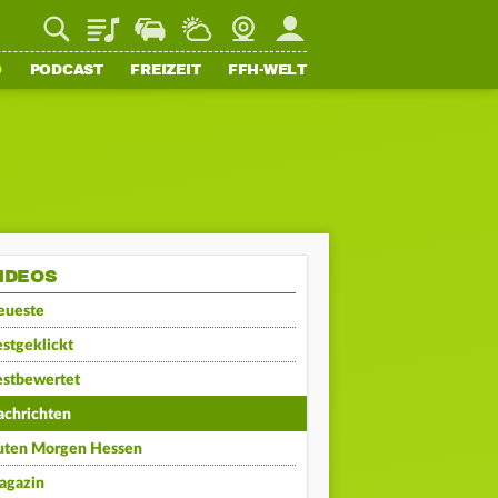
Playlist
Staupilot
Wetter
Webcam
Mein FFH
O
PODCAST
FREIZEIT
FFH-WELT
IDEOS
eueste
stgeklickt
estbewertet
achrichten
uten Morgen Hessen
agazin