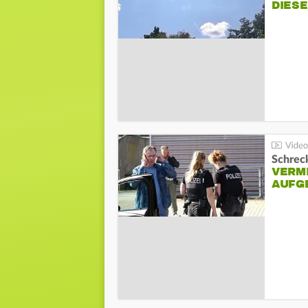
DIES
Schreck
VERM
AUFG