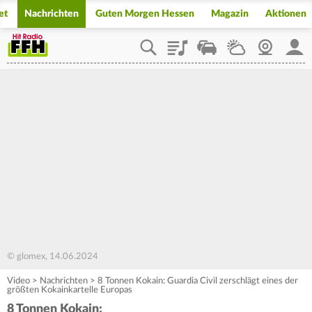
et
Nachrichten
Guten Morgen Hessen
Magazin
Aktionen
Playlist
Staupilot
Wetter
Webcam
Mein
© glomex, 14.06.2024
Video
>
Nachrichten
>
8 Tonnen Kokain: Guardia Civil zerschlägt eines der
größten Kokainkartelle Europas
8 Tonnen Kokain: