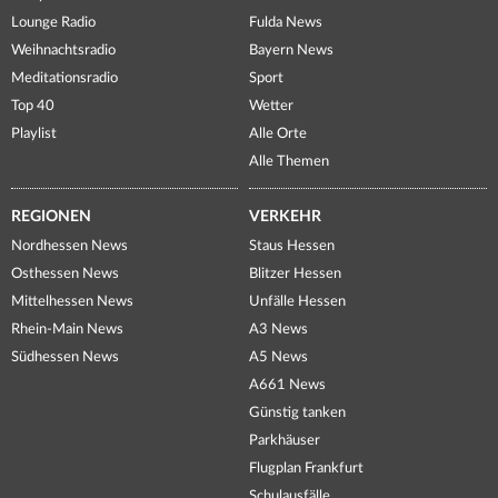
Lounge Radio
Fulda News
Weihnachtsradio
Bayern News
Meditationsradio
Sport
Top 40
Wetter
Playlist
Alle Orte
Alle Themen
REGIONEN
VERKEHR
Nordhessen News
Staus Hessen
Osthessen News
Blitzer Hessen
Mittelhessen News
Unfälle Hessen
Rhein-Main News
A3 News
Südhessen News
A5 News
A661 News
Günstig tanken
Parkhäuser
Flugplan Frankfurt
Schulausfälle