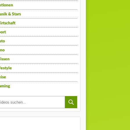
ktionen
sik & Stars
rtschaft
ort
uto
ino
issen
festyle
ise
aming