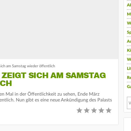
A
Mu
Wi
Sp
A
K
W
sich am Samstag wieder öffentlich
Li
 ZEIGT SICH AM SAMSTAG
Re
ICH
G
n Mal in der Öffentlichkeit zu sehen, Ende März
entlich. Nun gibt es eine neue Ankündigung des Palasts