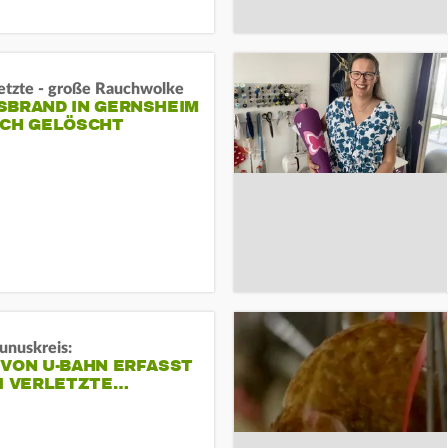
letzte - große Rauchwolke
BRAND IN GERNSHEIM E
CH GELÖSCHT
unuskreis:
 VON U-BAHN ERFASST
EI VERLETZTE…