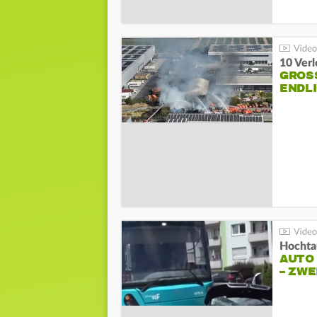
10 Ver
GROSS
NDLI
Hochta
AUTO
– ZW