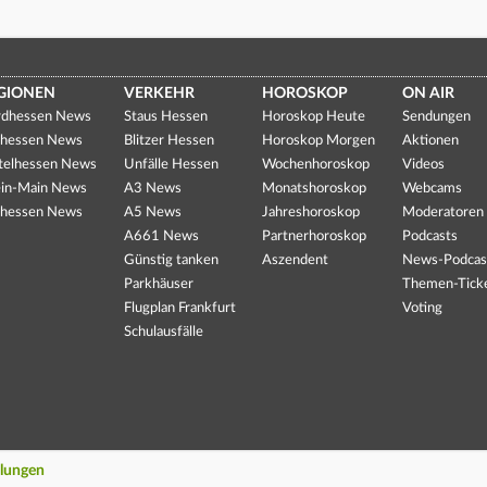
GIONEN
VERKEHR
HOROSKOP
ON AIR
dhessen News
Staus Hessen
Horoskop Heute
Sendungen
hessen News
Blitzer Hessen
Horoskop Morgen
Aktionen
telhessen News
Unfälle Hessen
Wochenhoroskop
Videos
in-Main News
A3 News
Monatshoroskop
Webcams
hessen News
A5 News
Jahreshoroskop
Moderatoren
A661 News
Partnerhoroskop
Podcasts
Günstig tanken
Aszendent
News-Podcas
Parkhäuser
Themen-Tick
Flugplan Frankfurt
Voting
Schulausfälle
llungen