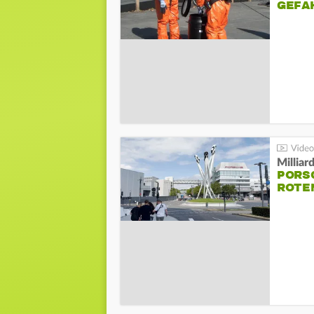
GEFA
Millia
PORSC
ROTE