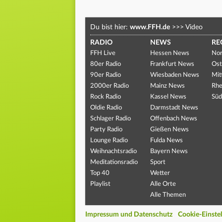
Du bist hier:
www.FFH.de
>>>
Video
RADIO
NEWS
RE
FFH Live
Hessen News
Nor
80er Radio
Frankfurt News
Ost
90er Radio
Wiesbaden News
Mit
2000er Radio
Mainz News
Rhe
Rock Radio
Kassel News
Süd
Oldie Radio
Darmstadt News
Schlager Radio
Offenbach News
Party Radio
Gießen News
Lounge Radio
Fulda News
Weihnachtsradio
Bayern News
Meditationsradio
Sport
Top 40
Wetter
Playlist
Alle Orte
Alle Themen
Impressum und Datenschutz
Cookie-Einste