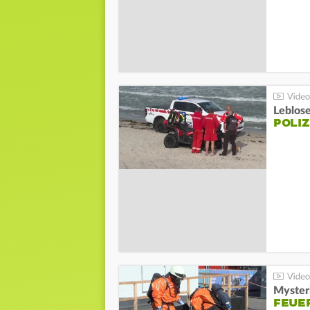
Leblos
POLIZ
Mysteri
FEUE