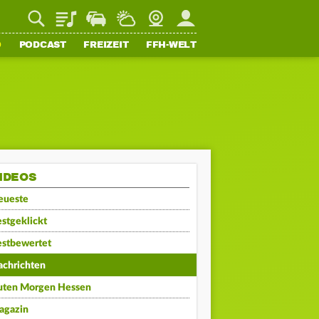
Playlist
Staupilot
Wetter
Webcam
Mein FFH
O
PODCAST
FREIZEIT
FFH-WELT
IDEOS
eueste
stgeklickt
estbewertet
achrichten
uten Morgen Hessen
agazin