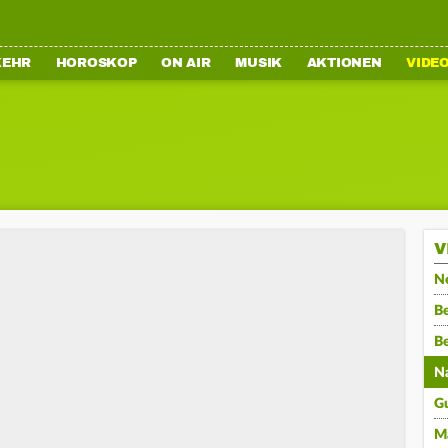
KEHR
HOROSKOP
ON AIR
MUSIK
AKTIONEN
VIDE
V
N
Be
B
N
G
M