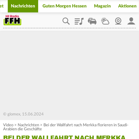
et
Nachrichten
Guten Morgen Hessen
Magazin
Aktionen
Playlist
Staupilot
Wetter
Webcam
Mein
© glomex, 15.06.2024
Video
>
Nachrichten
>
Bei der Wallfahrt nach Merkka florieren in Saudi-
Arabien die Geschäfte
BEI DER WALLFAHRT NACH MERKKA