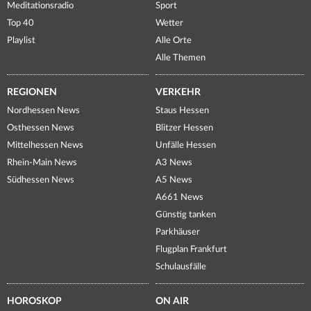
Meditationsradio
Sport
Top 40
Wetter
Playlist
Alle Orte
Alle Themen
REGIONEN
VERKEHR
Nordhessen News
Staus Hessen
Osthessen News
Blitzer Hessen
Mittelhessen News
Unfälle Hessen
Rhein-Main News
A3 News
Südhessen News
A5 News
A661 News
Günstig tanken
Parkhäuser
Flugplan Frankfurt
Schulausfälle
HOROSKOP
ON AIR