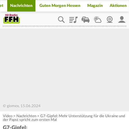
et
Nachrichten
Guten Morgen Hessen
Magazin
Aktionen
Playlist
Staupilot
Wetter
Webcam
Mein
© glomex, 15.06.2024
Video
>
Nachrichten
>
G7-Gipfel: Mehr Unterstützung für die Ukraine und
der Papst spricht zum ersten Mal
G7-Gipfel: