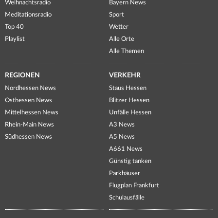
Weihnachtsradio
Bayern News
Meditationsradio
Sport
Top 40
Wetter
Playlist
Alle Orte
Alle Themen
REGIONEN
VERKEHR
Nordhessen News
Staus Hessen
Osthessen News
Blitzer Hessen
Mittelhessen News
Unfälle Hessen
Rhein-Main News
A3 News
Südhessen News
A5 News
A661 News
Günstig tanken
Parkhäuser
Flugplan Frankfurt
Schulausfälle