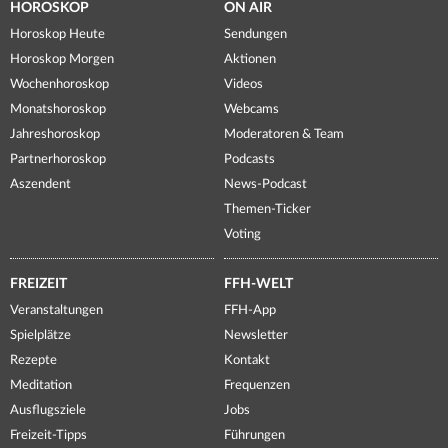
HOROSKOP
ON AIR
Horoskop Heute
Sendungen
Horoskop Morgen
Aktionen
Wochenhoroskop
Videos
Monatshoroskop
Webcams
Jahreshoroskop
Moderatoren & Team
Partnerhoroskop
Podcasts
Aszendent
News-Podcast
Themen-Ticker
Voting
FREIZEIT
FFH-WELT
Veranstaltungen
FFH-App
Spielplätze
Newsletter
Rezepte
Kontakt
Meditation
Frequenzen
Ausflugsziele
Jobs
Freizeit-Tipps
Führungen