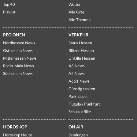
Top 40
Wetter
Playlist
Alle Orte
Alle Themen
REGIONEN
VERKEHR
Nordhessen News
Staus Hessen
Osthessen News
Blitzer Hessen
Mittelhessen News
Unfälle Hessen
Rhein-Main News
A3 News
Südhessen News
A5 News
A661 News
Günstig tanken
Parkhäuser
Flugplan Frankfurt
Schulausfälle
HOROSKOP
ON AIR
Horoskop Heute
Sendungen