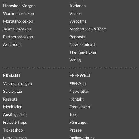
Horoskop Morgen
Aktionen
Wochenhoroskop
Videos
Monatshoroskop
Webcams
Jahreshoroskop
Moderatoren & Team
Partnerhoroskop
Podcasts
Aszendent
News-Podcast
Themen-Ticker
Voting
FREIZEIT
FFH-WELT
Veranstaltungen
FFH-App
Spielplätze
Newsletter
Rezepte
Kontakt
Meditation
Frequenzen
Ausflugsziele
Jobs
Freizeit-Tipps
Führungen
Ticketshop
Presse
Lotto Hessen
Radiowerbung