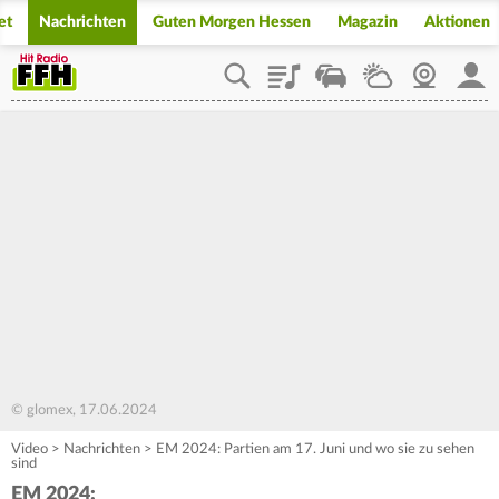
et
Nachrichten
Guten Morgen Hessen
Magazin
Aktionen
Playlist
Staupilot
Wetter
Webcam
Mein
© glomex, 17.06.2024
Video
>
Nachrichten
>
EM 2024: Partien am 17. Juni und wo sie zu sehen
sind
EM 2024: