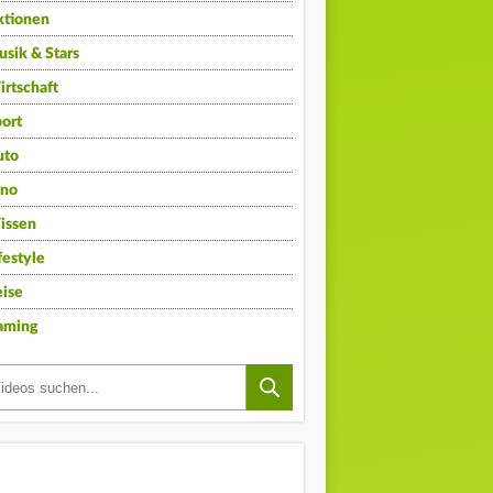
ktionen
sik & Stars
rtschaft
ort
uto
ino
issen
festyle
ise
aming