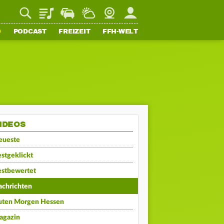
Playlist
Staupilot
Wetter
Webcam
Mein FFH
O
PODCAST
FREIZEIT
FFH-WELT
IDEOS
eueste
stgeklickt
estbewertet
achrichten
uten Morgen Hessen
agazin