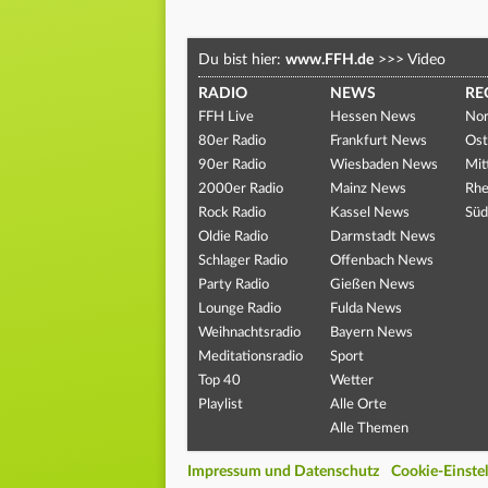
Du bist hier:
www.FFH.de
>>>
Video
RADIO
NEWS
RE
FFH Live
Hessen News
Nor
80er Radio
Frankfurt News
Ost
90er Radio
Wiesbaden News
Mit
2000er Radio
Mainz News
Rhe
Rock Radio
Kassel News
Süd
Oldie Radio
Darmstadt News
Schlager Radio
Offenbach News
Party Radio
Gießen News
Lounge Radio
Fulda News
Weihnachtsradio
Bayern News
Meditationsradio
Sport
Top 40
Wetter
Playlist
Alle Orte
Alle Themen
Impressum und Datenschutz
Cookie-Einste