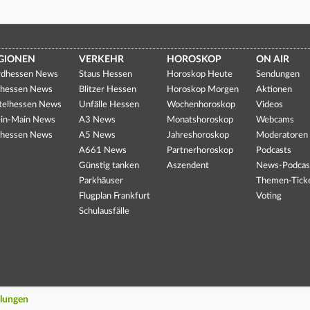
GIONEN
VERKEHR
HOROSKOP
ON AIR
dhessen News
Staus Hessen
Horoskop Heute
Sendungen
hessen News
Blitzer Hessen
Horoskop Morgen
Aktionen
telhessen News
Unfälle Hessen
Wochenhoroskop
Videos
in-Main News
A3 News
Monatshoroskop
Webcams
hessen News
A5 News
Jahreshoroskop
Moderatoren
A661 News
Partnerhoroskop
Podcasts
Günstig tanken
Aszendent
News-Podcas
Parkhäuser
Themen-Tick
Flugplan Frankfurt
Voting
Schulausfälle
llungen