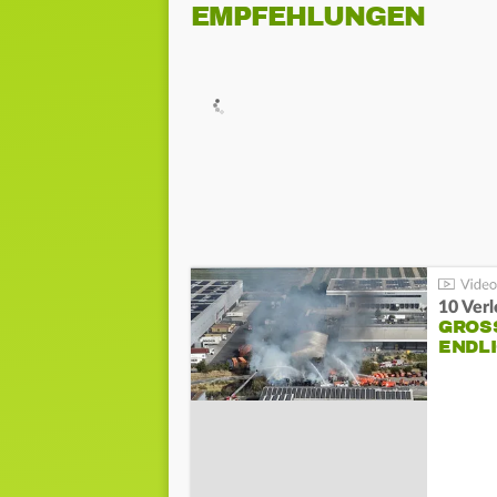
EMPFEHLUNGEN
10 Ver
GROSS
NDLI