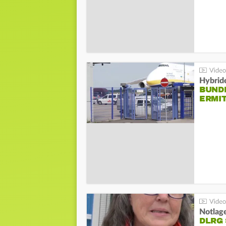
Hybrid
BUND
ERMI
Notlag
DLRG 