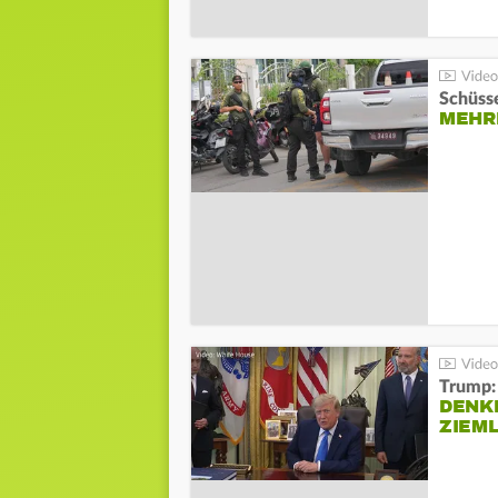
Schüsse
MEHRE
Trump:
DENKE
ZIEML