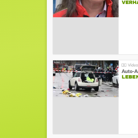
VERH
LEBE