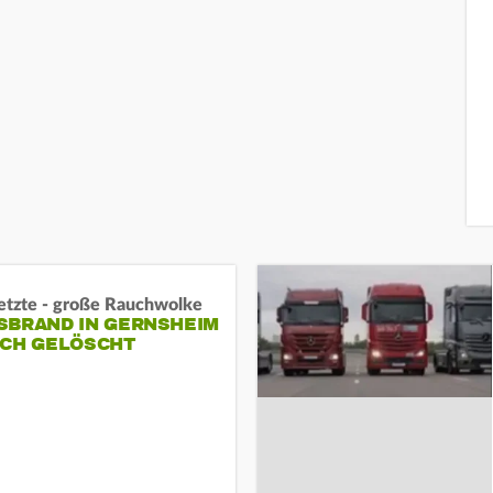
letzte - große Rauchwolke
BRAND IN GERNSHEIM E
CH GELÖSCHT