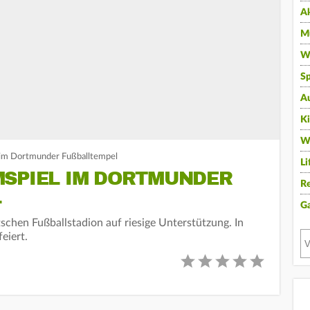
A
Mu
Wi
Sp
A
K
W
 im Dortmunder Fußballtempel
Li
MSPIEL IM DORTMUNDER
Re
G
tschen Fußballstadion auf riesige Unterstützung. In
eiert.