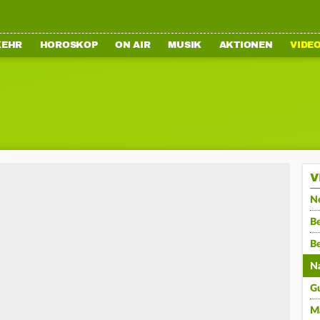
KEHR
HOROSKOP
ON AIR
MUSIK
AKTIONEN
VIDE
V
N
Be
B
N
G
M