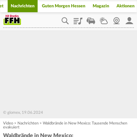
et
Nachrichten
Guten Morgen Hessen
Magazin
Aktionen
Playlist
Staupilot
Wetter
Webcam
Mein
© glomex, 19.06.2024
Video
>
Nachrichten
>
Waldbrände in New Mexico: Tausende Menschen
evakuiert
Waldbrände in New Mexico: