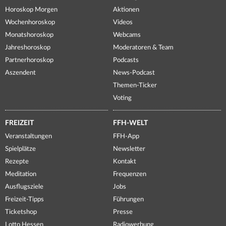
Horoskop Morgen
Aktionen
Wochenhoroskop
Videos
Monatshoroskop
Webcams
Jahreshoroskop
Moderatoren & Team
Partnerhoroskop
Podcasts
Aszendent
News-Podcast
Themen-Ticker
Voting
FREIZEIT
FFH-WELT
Veranstaltungen
FFH-App
Spielplätze
Newsletter
Rezepte
Kontakt
Meditation
Frequenzen
Ausflugsziele
Jobs
Freizeit-Tipps
Führungen
Ticketshop
Presse
Lotto Hessen
Radiowerbung