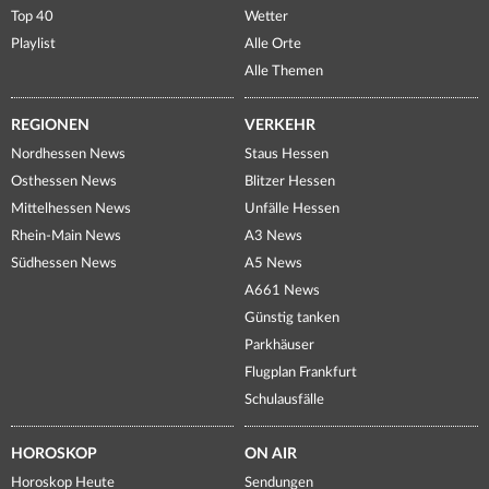
Top 40
Wetter
Playlist
Alle Orte
Alle Themen
REGIONEN
VERKEHR
Nordhessen News
Staus Hessen
Osthessen News
Blitzer Hessen
Mittelhessen News
Unfälle Hessen
Rhein-Main News
A3 News
Südhessen News
A5 News
A661 News
Günstig tanken
Parkhäuser
Flugplan Frankfurt
Schulausfälle
HOROSKOP
ON AIR
Horoskop Heute
Sendungen