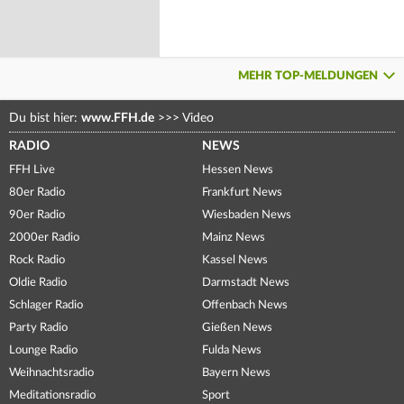
MEHR TOP-MELDUNGEN
Du bist hier:
www.FFH.de
>>>
Video
RADIO
NEWS
FFH Live
Hessen News
80er Radio
Frankfurt News
90er Radio
Wiesbaden News
2000er Radio
Mainz News
Rock Radio
Kassel News
Oldie Radio
Darmstadt News
Schlager Radio
Offenbach News
Party Radio
Gießen News
Lounge Radio
Fulda News
Weihnachtsradio
Bayern News
Meditationsradio
Sport