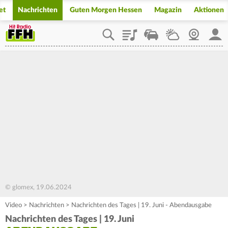
et
Nachrichten
Guten Morgen Hessen
Magazin
Aktionen
Playlist
Staupilot
Wetter
Webcam
Mein
© glomex, 19.06.2024
Video
>
Nachrichten
>
Nachrichten des Tages | 19. Juni - Abendausgabe
Nachrichten des Tages | 19. Juni