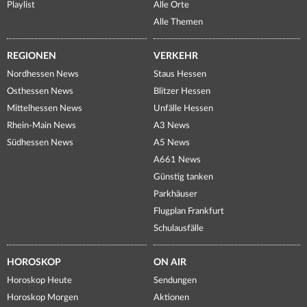
Playlist
Alle Orte
Alle Themen
REGIONEN
VERKEHR
Nordhessen News
Staus Hessen
Osthessen News
Blitzer Hessen
Mittelhessen News
Unfälle Hessen
Rhein-Main News
A3 News
Südhessen News
A5 News
A661 News
Günstig tanken
Parkhäuser
Flugplan Frankfurt
Schulausfälle
HOROSKOP
ON AIR
Horoskop Heute
Sendungen
Horoskop Morgen
Aktionen