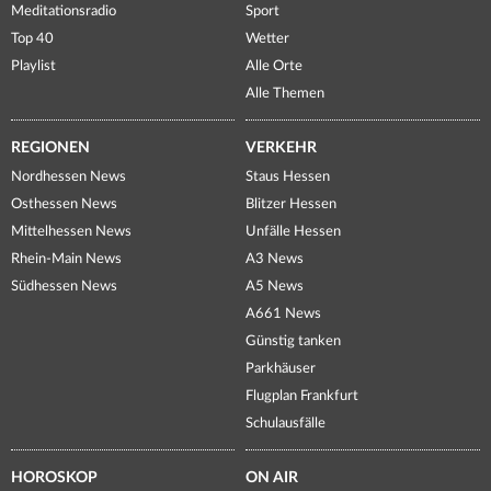
Meditationsradio
Sport
Top 40
Wetter
Playlist
Alle Orte
Alle Themen
REGIONEN
VERKEHR
Nordhessen News
Staus Hessen
Osthessen News
Blitzer Hessen
Mittelhessen News
Unfälle Hessen
Rhein-Main News
A3 News
Südhessen News
A5 News
A661 News
Günstig tanken
Parkhäuser
Flugplan Frankfurt
Schulausfälle
HOROSKOP
ON AIR