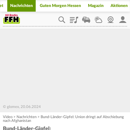
et
Nachrichten
Guten Morgen Hessen
Magazin
Aktionen
Playlist
Staupilot
Wetter
Webcam
Mein
© glomex, 20.06.2024
Video
>
Nachrichten
>
Bund-Länder-Gipfel: Union dringt auf Abschiebung
nach Afghanistan
Bund-Länder-Gipfel: