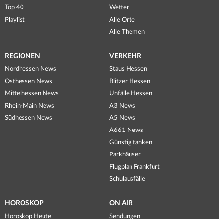
Top 40
Wetter
Playlist
Alle Orte
Alle Themen
REGIONEN
VERKEHR
Nordhessen News
Staus Hessen
Osthessen News
Blitzer Hessen
Mittelhessen News
Unfälle Hessen
Rhein-Main News
A3 News
Südhessen News
A5 News
A661 News
Günstig tanken
Parkhäuser
Flugplan Frankfurt
Schulausfälle
HOROSKOP
ON AIR
Horoskop Heute
Sendungen