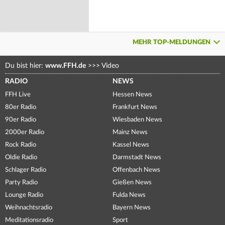
MEHR TOP-MELDUNGEN
Du bist hier:
www.FFH.de
>>>
Video
RADIO
NEWS
FFH Live
Hessen News
80er Radio
Frankfurt News
90er Radio
Wiesbaden News
2000er Radio
Mainz News
Rock Radio
Kassel News
Oldie Radio
Darmstadt News
Schlager Radio
Offenbach News
Party Radio
Gießen News
Lounge Radio
Fulda News
Weihnachtsradio
Bayern News
Meditationsradio
Sport