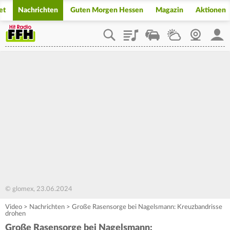
et
Nachrichten
Guten Morgen Hessen
Magazin
Aktionen
Playlist
Staupilot
Wetter
Webcam
Mein
© glomex, 23.06.2024
Video
>
Nachrichten
>
Große Rasensorge bei Nagelsmann: Kreuzbandrisse
drohen
Große Rasensorge bei Nagelsmann: