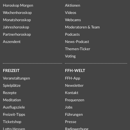
Horoskop Morgen
Aktionen
Wochenhoroskop
Videos
Monatshoroskop
Webcams
Jahreshoroskop
Moderatoren & Team
Partnerhoroskop
Podcasts
Aszendent
News-Podcast
Themen-Ticker
Voting
FREIZEIT
FFH-WELT
Veranstaltungen
FFH-App
Spielplätze
Newsletter
Rezepte
Kontakt
Meditation
Frequenzen
Ausflugsziele
Jobs
Freizeit-Tipps
Führungen
Ticketshop
Presse
Lotto Hessen
Radiowerbung