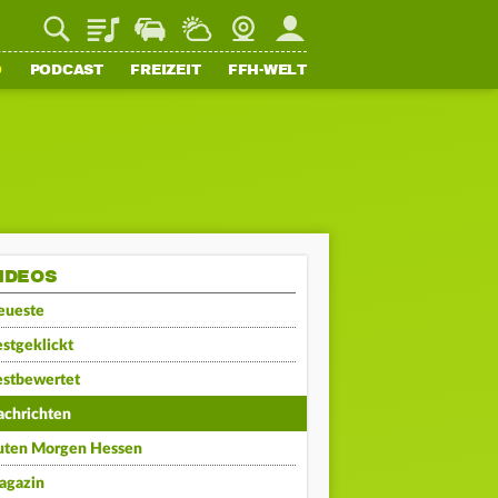
Playlist
Staupilot
Wetter
Webcam
Mein FFH
O
PODCAST
FREIZEIT
FFH-WELT
IDEOS
eueste
stgeklickt
estbewertet
achrichten
uten Morgen Hessen
agazin