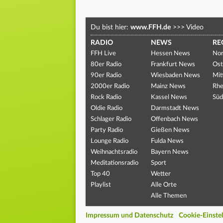
Du bist hier:
www.FFH.de
>>>
Video
RADIO
NEWS
RE
FFH Live
Hessen News
Nor
80er Radio
Frankfurt News
Ost
90er Radio
Wiesbaden News
Mit
2000er Radio
Mainz News
Rhe
Rock Radio
Kassel News
Süd
Oldie Radio
Darmstadt News
Schlager Radio
Offenbach News
Party Radio
Gießen News
Lounge Radio
Fulda News
Weihnachtsradio
Bayern News
Meditationsradio
Sport
Top 40
Wetter
Playlist
Alle Orte
Alle Themen
Impressum und Datenschutz
Cookie-Einste