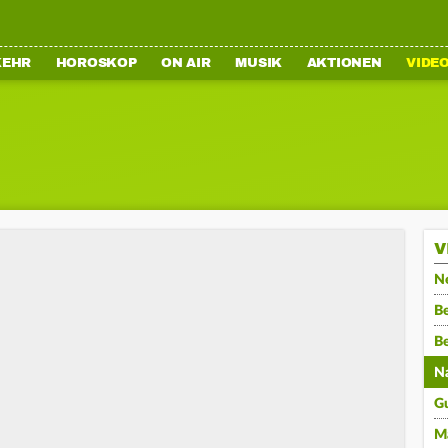
KEHR
HOROSKOP
ON AIR
MUSIK
AKTIONEN
VIDE
V
N
Be
B
N
G
M