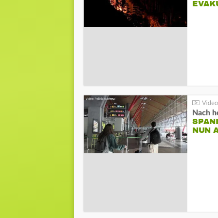
EVAK
Nach he
SPAN
NUN 