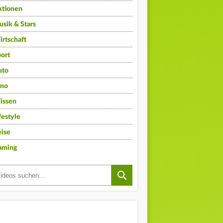
ktionen
sik & Stars
rtschaft
ort
uto
ino
issen
festyle
ise
aming