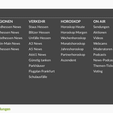
GIONEN
VERKEHR
HOROSKOP
ON AIR
dhessen News
Staus Hessen
Horoskop Heute
Sendungen
hessen News
Blitzer Hessen
Horoskop Morgen
Aktionen
telhessen News
Unfälle Hessen
Wochenhoroskop
Videos
in-Main News
A3 News
Monatshoroskop
Webcams
hessen News
A5 News
Jahreshoroskop
Moderatoren
A661 News
Partnerhoroskop
Podcasts
Günstig tanken
Aszendent
News-Podcas
Parkhäuser
Themen-Tick
Flugplan Frankfurt
Voting
Schulausfälle
llungen