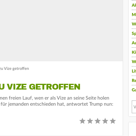
A
Mu
Wi
Sp
A
K
W
u Vize getroffen
Li
Re
U VIZE GETROFFEN
G
en freien Lauf, wen er als Vize an seine Seite holen
on für jemanden entschieden hat, antwortet Trump nun: