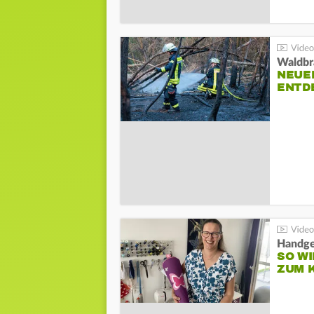
Waldbr
NEUE
ENTD
Handge
SO WI
ZUM 