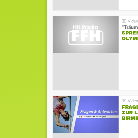
"Träum
SPREN
LYMPI
FRAG
ZUR L
BIRM