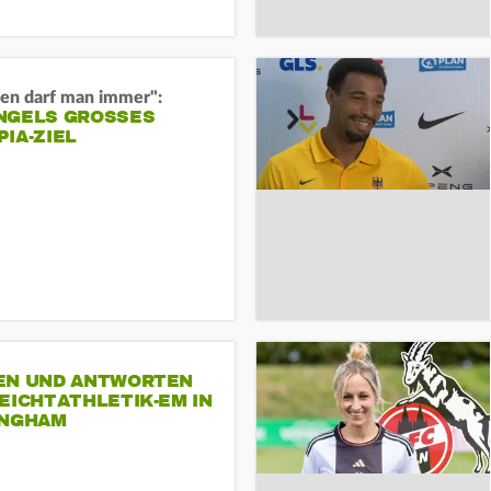
en darf man immer":
GELS GROSSES O
A-ZIEL
EN UND ANTWORTEN
EICHTATHLETIK-EM IN
INGHAM