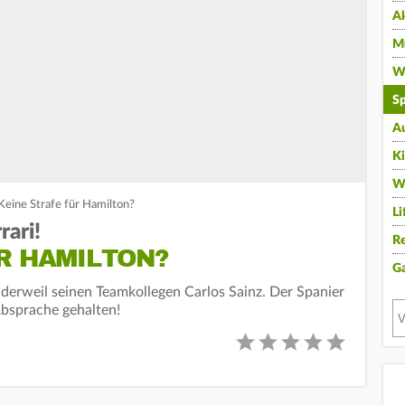
A
Mu
Wi
Sp
A
K
W
 Keine Strafe für Hamilton?
Li
rari!
Re
R HAMILTON?
G
rc derweil seinen Teamkollegen Carlos Sainz. Der Spanier
Absprache gehalten!