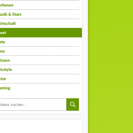
ktionen
sik & Stars
rtschaft
ort
uto
ino
issen
festyle
ise
aming