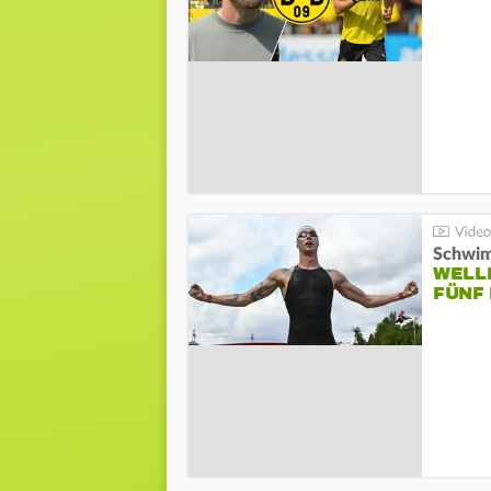
Schwi
WELL
FÜNF