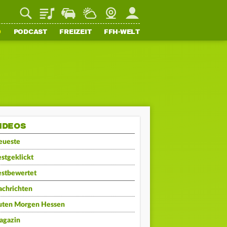
Playlist
Staupilot
Wetter
Webcam
Mein FFH
O
PODCAST
FREIZEIT
FFH-WELT
IDEOS
eueste
stgeklickt
estbewertet
achrichten
uten Morgen Hessen
agazin