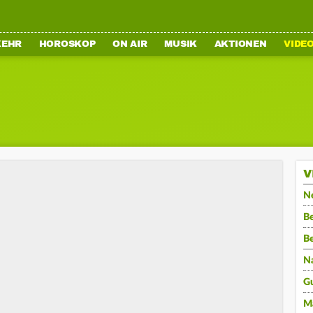
KEHR
HOROSKOP
ON AIR
MUSIK
AKTIONEN
VIDE
V
N
Be
B
N
G
M