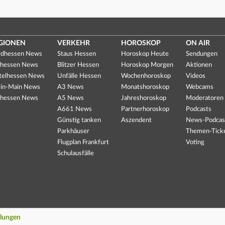
GIONEN
VERKEHR
HOROSKOP
ON AIR
dhessen News
Staus Hessen
Horoskop Heute
Sendungen
hessen News
Blitzer Hessen
Horoskop Morgen
Aktionen
telhessen News
Unfälle Hessen
Wochenhoroskop
Videos
in-Main News
A3 News
Monatshoroskop
Webcams
hessen News
A5 News
Jahreshoroskop
Moderatoren
A661 News
Partnerhoroskop
Podcasts
Günstig tanken
Aszendent
News-Podcas
Parkhäuser
Themen-Tick
Flugplan Frankfurt
Voting
Schulausfälle
llungen