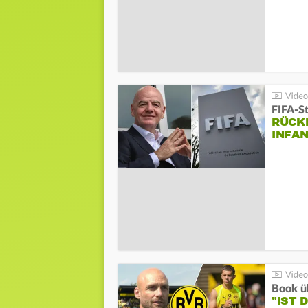
FIFA-S
RÜCK
INFA
Book ü
"IST 