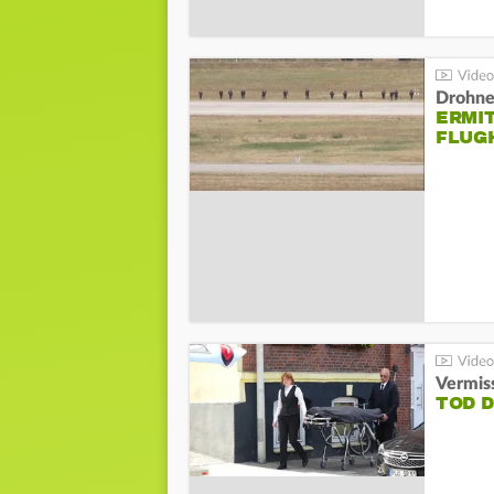
Drohnen
ERMI
FLUG
Vermis
TOD 