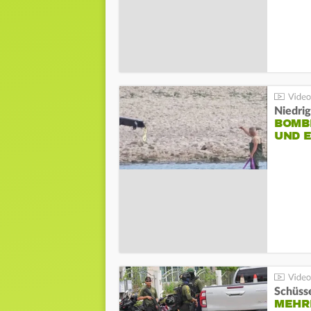
Niedri
BOMB
UND 
Schüsse
MEHRE