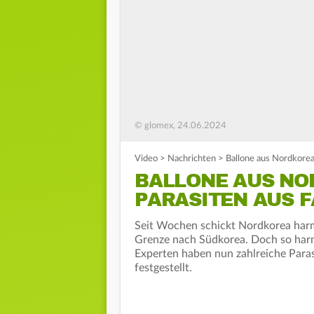
© glomex, 24.06.2024
Video
>
Nachrichten
>
Ballone aus Nordkorea 
BALLONE AUS NO
PARASITEN AUS 
Seit Wochen schickt Nordkorea harm
Grenze nach Südkorea. Doch so harm
Experten haben nun zahlreiche Paras
festgestellt.