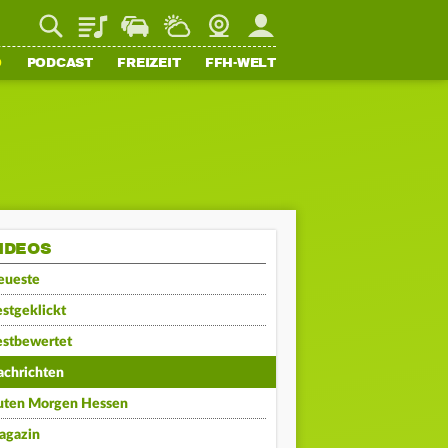
Playlist
Staupilot
Wetter
Webcam
Mein FFH
O
PODCAST
FREIZEIT
FFH-WELT
IDEOS
eueste
stgeklickt
estbewertet
achrichten
uten Morgen Hessen
agazin