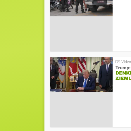
Trump:
DENKE
ZIEML