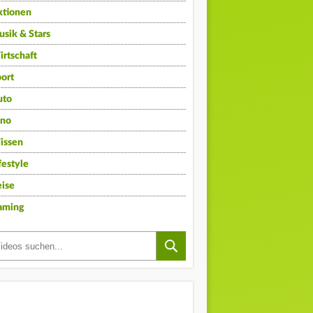
ktionen
sik & Stars
rtschaft
ort
uto
ino
issen
festyle
ise
aming