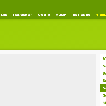
KEHR
HOROSKOP
ON AIR
MUSIK
AKTIONEN
VIDE
V
N
Be
B
N
G
M