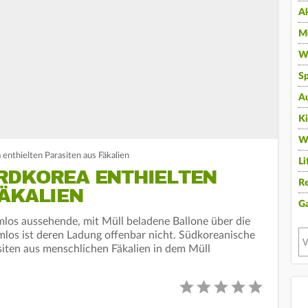
A
Mu
Wi
Sp
A
K
W
enthielten Parasiten aus Fäkalien
Li
RDKOREA ENTHIELTEN
Re
FÄKALIEN
G
los aussehende, mit Müll beladene Ballone über die
los ist deren Ladung offenbar nicht. Südkoreanische
iten aus menschlichen Fäkalien in dem Müll