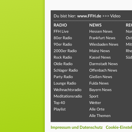
Du bist hier:
www.FFH.de
>>>
Video
RADIO
NEWS
RE
FFH Live
Hessen News
Nor
80er Radio
Frankfurt News
Ost
90er Radio
Wiesbaden News
Mit
2000er Radio
Mainz News
Rhe
Rock Radio
Kassel News
Süd
Oldie Radio
Darmstadt News
Schlager Radio
Offenbach News
Party Radio
Gießen News
Lounge Radio
Fulda News
Weihnachtsradio
Bayern News
Meditationsradio
Sport
Top 40
Wetter
Playlist
Alle Orte
Alle Themen
Impressum und Datenschutz
Cookie-Einste