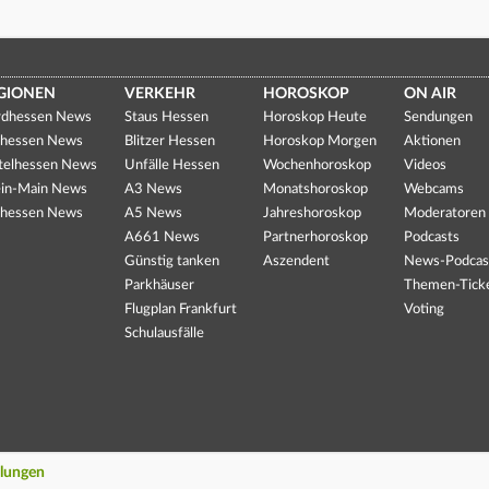
GIONEN
VERKEHR
HOROSKOP
ON AIR
dhessen News
Staus Hessen
Horoskop Heute
Sendungen
hessen News
Blitzer Hessen
Horoskop Morgen
Aktionen
telhessen News
Unfälle Hessen
Wochenhoroskop
Videos
in-Main News
A3 News
Monatshoroskop
Webcams
hessen News
A5 News
Jahreshoroskop
Moderatoren
A661 News
Partnerhoroskop
Podcasts
Günstig tanken
Aszendent
News-Podcas
Parkhäuser
Themen-Tick
Flugplan Frankfurt
Voting
Schulausfälle
llungen