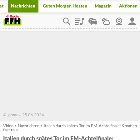
et
Nachrichten
Guten Morgen Hessen
Magazin
Aktionen
Playlist
Staupilot
Wetter
Webcam
Mein
© glomex, 25.06.2024
Video
>
Nachrichten
>
Italien durch spätes Tor im EM-Achtelfinale: Kroatien
fast raus
Italien durch spätes Tor im EM-Achtelfinale: