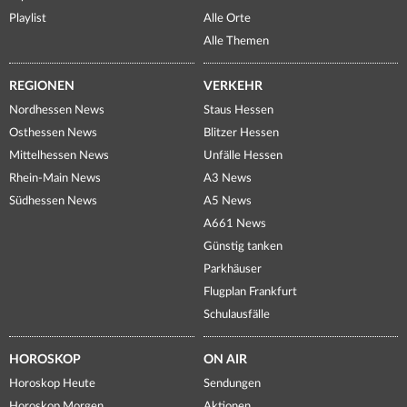
Playlist
Alle Orte
Alle Themen
REGIONEN
VERKEHR
Nordhessen News
Staus Hessen
Osthessen News
Blitzer Hessen
Mittelhessen News
Unfälle Hessen
Rhein-Main News
A3 News
Südhessen News
A5 News
A661 News
Günstig tanken
Parkhäuser
Flugplan Frankfurt
Schulausfälle
HOROSKOP
ON AIR
Horoskop Heute
Sendungen
Horoskop Morgen
Aktionen