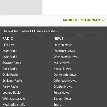
MEHR TOP-MELDUNGEN
Du bist hier:
www.FFH.de
>>>
Video
RADIO
NEWS
FFH Live
Hessen News
80er Radio
Frankfurt News
90er Radio
Wiesbaden News
2000er Radio
Mainz News
Rock Radio
Kassel News
Oldie Radio
Darmstadt News
Schlager Radio
Offenbach News
Party Radio
Gießen News
Lounge Radio
Fulda News
Weihnachtsradio
Bayern News
Meditationsradio
Sport