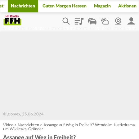
et
Nachrichten
Guten Morgen Hessen
Magazin
Aktionen
Playlist
Staupilot
Wetter
Webcam
Mein
© glomex, 25.06.2024
Video
>
Nachrichten
>
Assange auf Weg in Freiheit? Wende im Justizdrama
um Wikileaks-Gründer
Assange auf Weg in Freiheit?