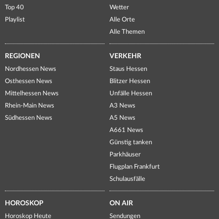
Top 40
Wetter
Playlist
Alle Orte
Alle Themen
REGIONEN
VERKEHR
Nordhessen News
Staus Hessen
Osthessen News
Blitzer Hessen
Mittelhessen News
Unfälle Hessen
Rhein-Main News
A3 News
Südhessen News
A5 News
A661 News
Günstig tanken
Parkhäuser
Flugplan Frankfurt
Schulausfälle
HOROSKOP
ON AIR
Horoskop Heute
Sendungen