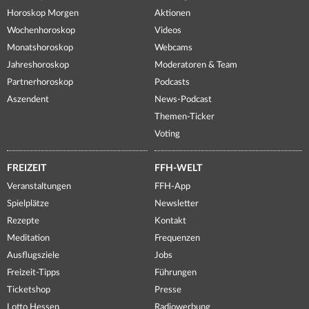
Horoskop Morgen
Aktionen
Wochenhoroskop
Videos
Monatshoroskop
Webcams
Jahreshoroskop
Moderatoren & Team
Partnerhoroskop
Podcasts
Aszendent
News-Podcast
Themen-Ticker
Voting
FREIZEIT
FFH-WELT
Veranstaltungen
FFH-App
Spielplätze
Newsletter
Rezepte
Kontakt
Meditation
Frequenzen
Ausflugsziele
Jobs
Freizeit-Tipps
Führungen
Ticketshop
Presse
Lotto Hessen
Radiowerbung