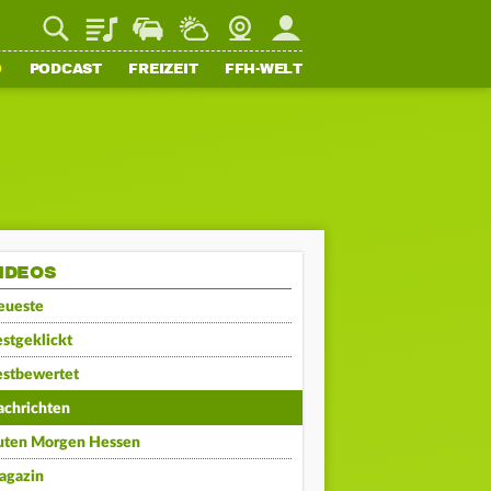
Playlist
Staupilot
Wetter
Webcam
Mein FFH
O
PODCAST
FREIZEIT
FFH-WELT
IDEOS
eueste
stgeklickt
estbewertet
achrichten
uten Morgen Hessen
agazin