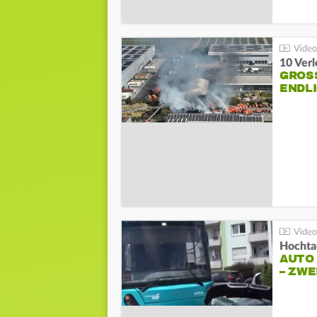
10 Ver
GROSS
NDLI
Hochta
AUTO
– ZW