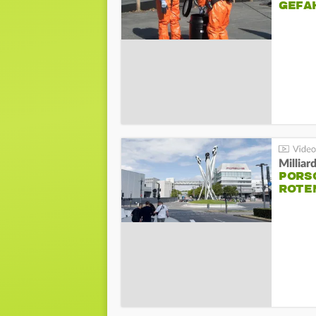
GEFA
Millia
PORSC
ROTE