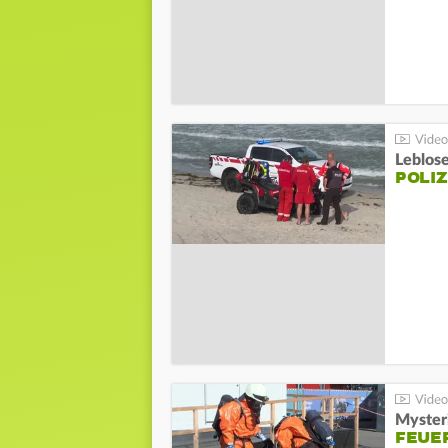
Leblos
POLIZ
Mysteri
FEUE