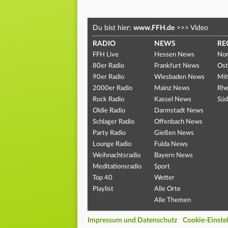
Du bist hier:
www.FFH.de
>>>
Video
RADIO
NEWS
RE
FFH Live
Hessen News
Nor
80er Radio
Frankfurt News
Ost
90er Radio
Wiesbaden News
Mit
2000er Radio
Mainz News
Rhe
Rock Radio
Kassel News
Süd
Oldie Radio
Darmstadt News
Schlager Radio
Offenbach News
Party Radio
Gießen News
Lounge Radio
Fulda News
Weihnachtsradio
Bayern News
Meditationsradio
Sport
Top 40
Wetter
Playlist
Alle Orte
Alle Themen
Impressum und Datenschutz
Cookie-Einste