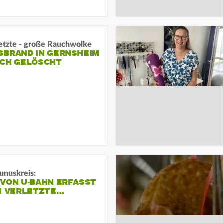
letzte - große Rauchwolke
BRAND IN GERNSHEIM E
CH GELÖSCHT
unuskreis:
 VON U-BAHN ERFASST
EI VERLETZTE…