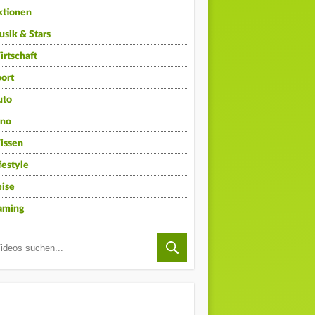
ktionen
sik & Stars
rtschaft
ort
uto
ino
issen
festyle
ise
aming