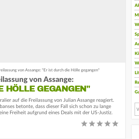
A
Mu
Wi
Sp
A
K
W
reilassung von Assange: "Er ist durch die Hölle gegangen"
Li
eilassung von Assange:
Re
IE HÖLLE GEGANGEN"
G
alier auf die Freilassung von Julian Assange reagiert.
anses betonte, dass dieser Fall sich schon zu lange
ine Freiheit aufgrund eines Deals mit der US-Justiz.