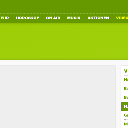
KEHR
HOROSKOP
ON AIR
MUSIK
AKTIONEN
VIDE
V
N
Be
B
N
G
M