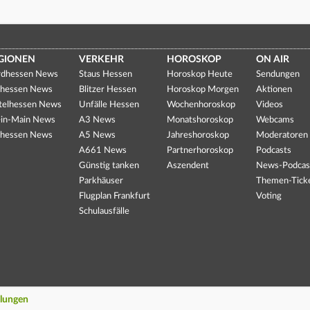
GIONEN
VERKEHR
HOROSKOP
ON AIR
dhessen News
Staus Hessen
Horoskop Heute
Sendungen
hessen News
Blitzer Hessen
Horoskop Morgen
Aktionen
telhessen News
Unfälle Hessen
Wochenhoroskop
Videos
in-Main News
A3 News
Monatshoroskop
Webcams
hessen News
A5 News
Jahreshoroskop
Moderatoren
A661 News
Partnerhoroskop
Podcasts
Günstig tanken
Aszendent
News-Podcas
Parkhäuser
Themen-Tick
Flugplan Frankfurt
Voting
Schulausfälle
llungen