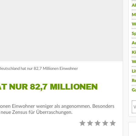
A
Mu
Wi
Sp
A
K
W
Deutschland hat nur 82,7 Millionen Einwohner
Li
Re
 NUR 82,7 MILLIONEN
G
llionen Einwohner weniger als angenommen. Besonders
r neue Zensus für Überraschungen.