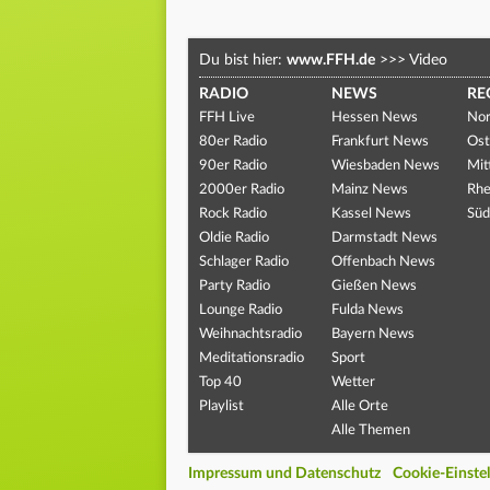
Du bist hier:
www.FFH.de
>>>
Video
RADIO
NEWS
RE
FFH Live
Hessen News
Nor
80er Radio
Frankfurt News
Ost
90er Radio
Wiesbaden News
Mit
2000er Radio
Mainz News
Rhe
Rock Radio
Kassel News
Süd
Oldie Radio
Darmstadt News
Schlager Radio
Offenbach News
Party Radio
Gießen News
Lounge Radio
Fulda News
Weihnachtsradio
Bayern News
Meditationsradio
Sport
Top 40
Wetter
Playlist
Alle Orte
Alle Themen
Impressum und Datenschutz
Cookie-Einste