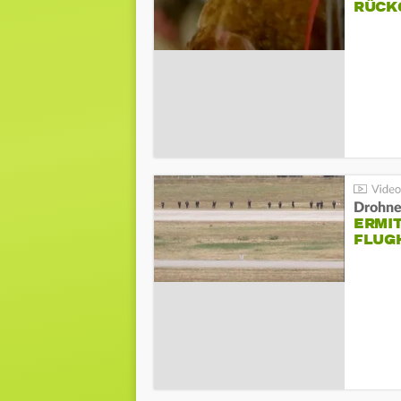
ÜCKG
Drohnen
ERMI
FLUG