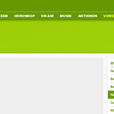
KEHR
HOROSKOP
ON AIR
MUSIK
AKTIONEN
VIDE
V
N
Be
B
N
G
M