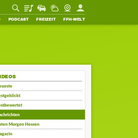
Playlist
Staupilot
Wetter
Webcam
Mein FFH
O
PODCAST
FREIZEIT
FFH-WELT
IDEOS
eueste
stgeklickt
estbewertet
achrichten
uten Morgen Hessen
agazin