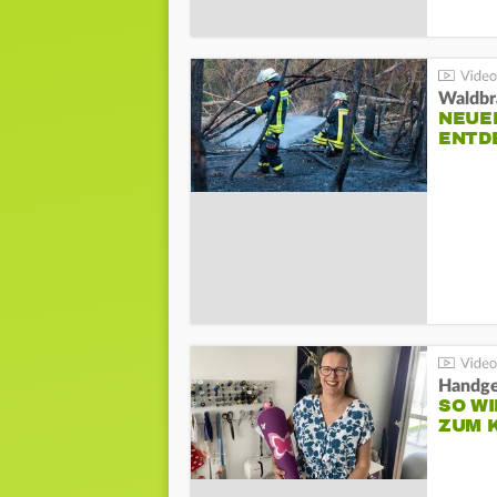
Waldbr
NEUE
ENTD
Handge
SO WI
ZUM 