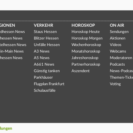
GIONEN
VERKEHR
HOROSKOP
ON AIR
dhessen News
Staus Hessen
Horoskop Heute
Sendungen
hessen News
Blitzer Hessen
Horoskop Morgen
Aktionen
telhessen News
Unfälle Hessen
Wochenhoroskop
Videos
in-Main News
A3 News
Monatshoroskop
Webcams
hessen News
A5 News
Jahreshoroskop
Moderatoren
A661 News
Partnerhoroskop
Podcasts
Günstig tanken
Aszendent
News-Podcas
Parkhäuser
Themen-Tick
Flugplan Frankfurt
Voting
Schulausfälle
llungen