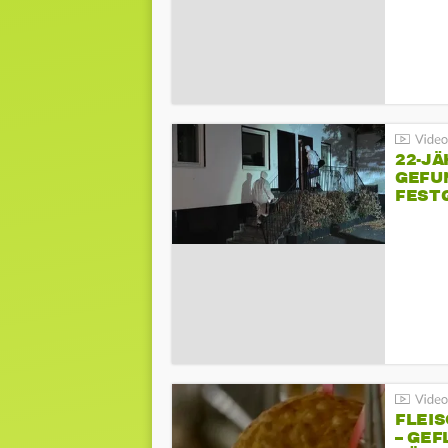
22-JÄ
GEFU
FEST
FLEI
– GEF