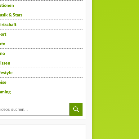
ktionen
sik & Stars
rtschaft
ort
uto
ino
issen
festyle
ise
aming