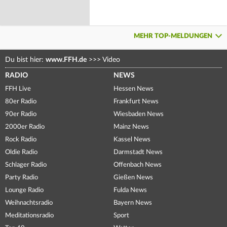
MEHR TOP-MELDUNGEN
Du bist hier:
www.FFH.de
>>>
Video
RADIO
NEWS
FFH Live
Hessen News
80er Radio
Frankfurt News
90er Radio
Wiesbaden News
2000er Radio
Mainz News
Rock Radio
Kassel News
Oldie Radio
Darmstadt News
Schlager Radio
Offenbach News
Party Radio
Gießen News
Lounge Radio
Fulda News
Weihnachtsradio
Bayern News
Meditationsradio
Sport