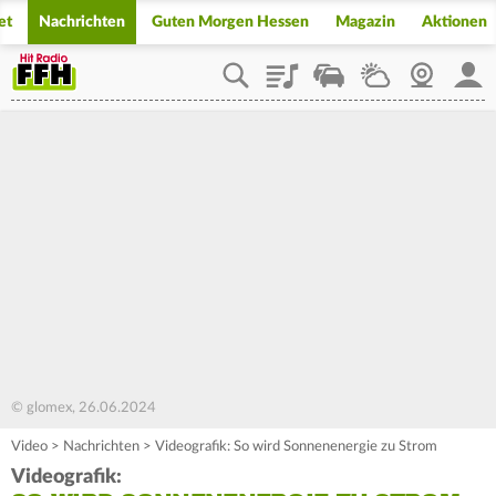
et
Nachrichten
Guten Morgen Hessen
Magazin
Aktionen
Playlist
Staupilot
Wetter
Webcam
Mein
© glomex, 26.06.2024
Video
>
Nachrichten
>
Videografik: So wird Sonnenenergie zu Strom
Videografik: