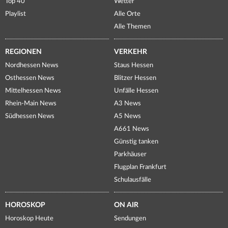
Top 40
Wetter
Playlist
Alle Orte
Alle Themen
REGIONEN
VERKEHR
Nordhessen News
Staus Hessen
Osthessen News
Blitzer Hessen
Mittelhessen News
Unfälle Hessen
Rhein-Main News
A3 News
Südhessen News
A5 News
A661 News
Günstig tanken
Parkhäuser
Flugplan Frankfurt
Schulausfälle
HOROSKOP
ON AIR
Horoskop Heute
Sendungen