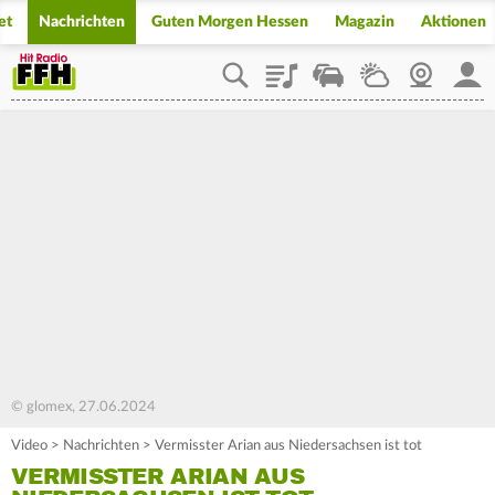
et
Nachrichten
Guten Morgen Hessen
Magazin
Aktionen
Playlist
Staupilot
Wetter
Webcam
Mein
© glomex, 27.06.2024
Video
>
Nachrichten
>
Vermisster Arian aus Niedersachsen ist tot
VERMISSTER ARIAN AUS