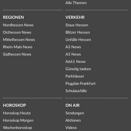
Alle Themen
REGIONEN
VERKEHR
Nordhessen News
Staus Hessen
Osthessen News
Blitzer Hessen
Mittelhessen News
Unfälle Hessen
Rhein-Main News
A3 News
Südhessen News
A5 News
A661 News
Günstig tanken
Parkhäuser
Flugplan Frankfurt
Schulausfälle
HOROSKOP
ON AIR
Horoskop Heute
Sendungen
Horoskop Morgen
Aktionen
Wochenhoroskop
Videos