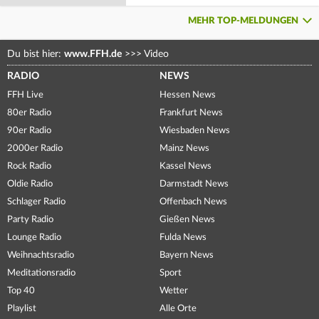
MEHR TOP-MELDUNGEN
Du bist hier:
www.FFH.de
>>>
Video
RADIO
NEWS
FFH Live
Hessen News
80er Radio
Frankfurt News
90er Radio
Wiesbaden News
2000er Radio
Mainz News
Rock Radio
Kassel News
Oldie Radio
Darmstadt News
Schlager Radio
Offenbach News
Party Radio
Gießen News
Lounge Radio
Fulda News
Weihnachtsradio
Bayern News
Meditationsradio
Sport
Top 40
Wetter
Playlist
Alle Orte