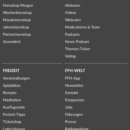
Horoskop Morgen
Aktionen
Wochenhoroskop
Videos
Monatshoroskop
Webcams
Jahreshoroskop
Moderatoren & Team
Partnerhoroskop
Podcasts
Aszendent
News-Podcast
Themen-Ticker
Voting
FREIZEIT
FFH-WELT
Veranstaltungen
FFH-App
Spielplätze
Newsletter
Rezepte
Kontakt
Meditation
Frequenzen
Ausflugsziele
Jobs
Freizeit-Tipps
Führungen
Ticketshop
Presse
Lotto Hessen
Radiowerbung