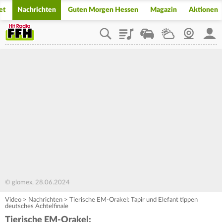
et
Nachrichten
Guten Morgen Hessen
Magazin
Aktionen
Playlist
Staupilot
Wetter
Webcam
Mein
© glomex, 28.06.2024
Video
>
Nachrichten
>
Tierische EM-Orakel: Tapir und Elefant tippen
deutsches Achtelfinale
Tierische EM-Orakel: