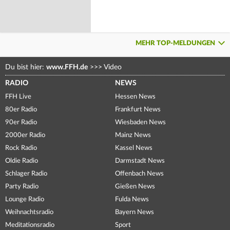
MEHR TOP-MELDUNGEN
Du bist hier:
www.FFH.de
>>>
Video
RADIO
NEWS
FFH Live
Hessen News
80er Radio
Frankfurt News
90er Radio
Wiesbaden News
2000er Radio
Mainz News
Rock Radio
Kassel News
Oldie Radio
Darmstadt News
Schlager Radio
Offenbach News
Party Radio
Gießen News
Lounge Radio
Fulda News
Weihnachtsradio
Bayern News
Meditationsradio
Sport