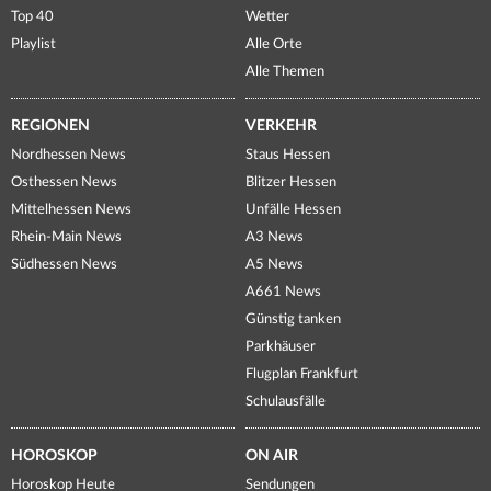
Top 40
Wetter
Playlist
Alle Orte
Alle Themen
REGIONEN
VERKEHR
Nordhessen News
Staus Hessen
Osthessen News
Blitzer Hessen
Mittelhessen News
Unfälle Hessen
Rhein-Main News
A3 News
Südhessen News
A5 News
A661 News
Günstig tanken
Parkhäuser
Flugplan Frankfurt
Schulausfälle
HOROSKOP
ON AIR
Horoskop Heute
Sendungen