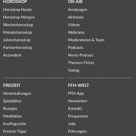
HOROSKOP
ON AIR
Horoskop Heute
Sendungen
Horoskop Morgen
Aktionen
Wochenhoroskop
Videos
Monatshoroskop
Webcams
Jahreshoroskop
Moderatoren & Team
Partnerhoroskop
Podcasts
Aszendent
News-Podcast
Themen-Ticker
Voting
FREIZEIT
FFH-WELT
Veranstaltungen
FFH-App
Spielplätze
Newsletter
Rezepte
Kontakt
Meditation
Frequenzen
Ausflugsziele
Jobs
Freizeit-Tipps
Führungen