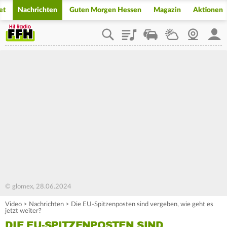
et
Nachrichten
Guten Morgen Hessen
Magazin
Aktionen
Playlist
Staupilot
Wetter
Webcam
Mein
© glomex, 28.06.2024
Video
>
Nachrichten
>
Die EU-Spitzenposten sind vergeben, wie geht es
jetzt weiter?
DIE EU-SPITZENPOSTEN SIND