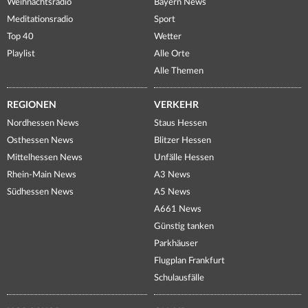
Weihnachtsradio
Bayern News
Meditationsradio
Sport
Top 40
Wetter
Playlist
Alle Orte
Alle Themen
REGIONEN
VERKEHR
Nordhessen News
Staus Hessen
Osthessen News
Blitzer Hessen
Mittelhessen News
Unfälle Hessen
Rhein-Main News
A3 News
Südhessen News
A5 News
A661 News
Günstig tanken
Parkhäuser
Flugplan Frankfurt
Schulausfälle