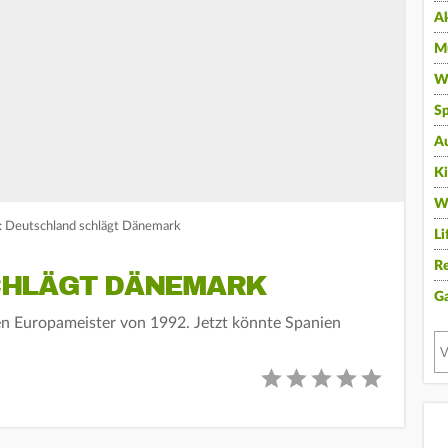
A
Mu
Wi
Sp
A
K
W
: Deutschland schlägt Dänemark
Li
Re
CHLÄGT DÄNEMARK
G
en Europameister von 1992. Jetzt könnte Spanien