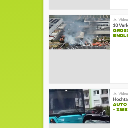
10 Ver
GROSS
NDLI
Hochta
AUTO
– ZW