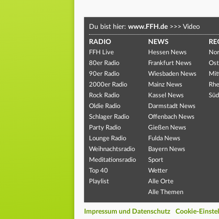
Du bist hier:
www.FFH.de
>>>
Video
RADIO
NEWS
RE
FFH Live
Hessen News
Nor
80er Radio
Frankfurt News
Ost
90er Radio
Wiesbaden News
Mit
2000er Radio
Mainz News
Rhe
Rock Radio
Kassel News
Süd
Oldie Radio
Darmstadt News
Schlager Radio
Offenbach News
Party Radio
Gießen News
Lounge Radio
Fulda News
Weihnachtsradio
Bayern News
Meditationsradio
Sport
Top 40
Wetter
Playlist
Alle Orte
Alle Themen
Impressum und Datenschutz
Cookie-Einste