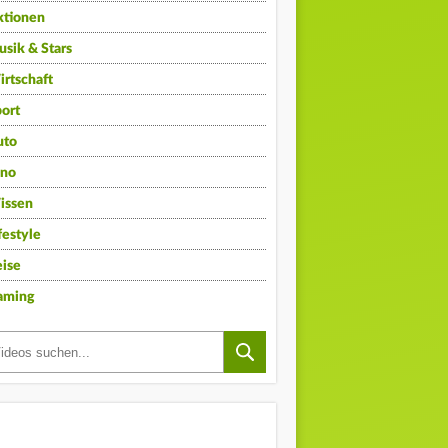
ktionen
sik & Stars
rtschaft
ort
uto
ino
issen
festyle
ise
aming