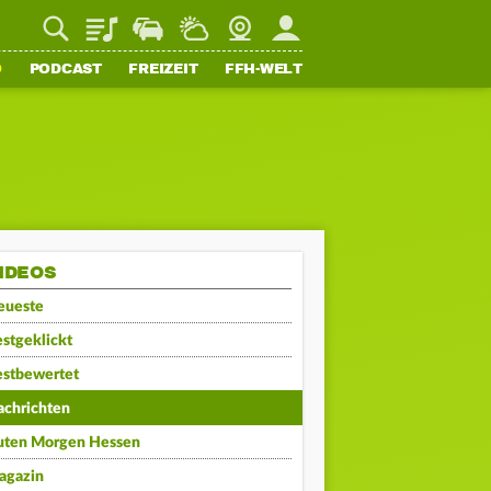
Playlist
Staupilot
Wetter
Webcam
Mein FFH
O
PODCAST
FREIZEIT
FFH-WELT
IDEOS
eueste
stgeklickt
estbewertet
achrichten
uten Morgen Hessen
agazin