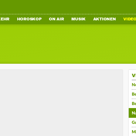
KEHR
HOROSKOP
ON AIR
MUSIK
AKTIONEN
VIDE
V
N
Be
B
N
G
M