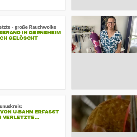
letzte - große Rauchwolke
BRAND IN GERNSHEIM E
CH GELÖSCHT
unuskreis:
 VON U-BAHN ERFASST
EI VERLETZTE…