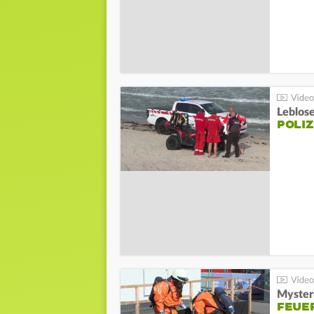
Leblos
POLIZ
Mysteri
FEUE