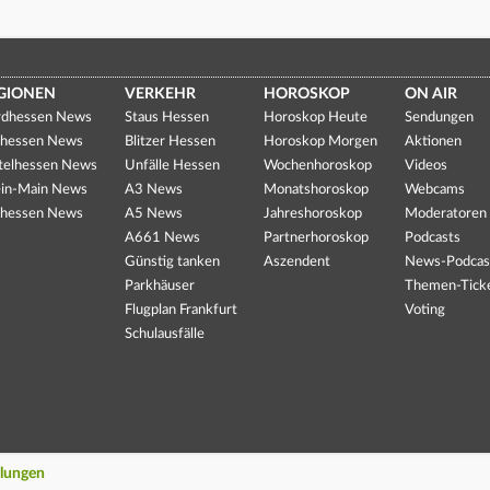
GIONEN
VERKEHR
HOROSKOP
ON AIR
dhessen News
Staus Hessen
Horoskop Heute
Sendungen
hessen News
Blitzer Hessen
Horoskop Morgen
Aktionen
telhessen News
Unfälle Hessen
Wochenhoroskop
Videos
in-Main News
A3 News
Monatshoroskop
Webcams
hessen News
A5 News
Jahreshoroskop
Moderatoren
A661 News
Partnerhoroskop
Podcasts
Günstig tanken
Aszendent
News-Podcas
Parkhäuser
Themen-Tick
Flugplan Frankfurt
Voting
Schulausfälle
llungen