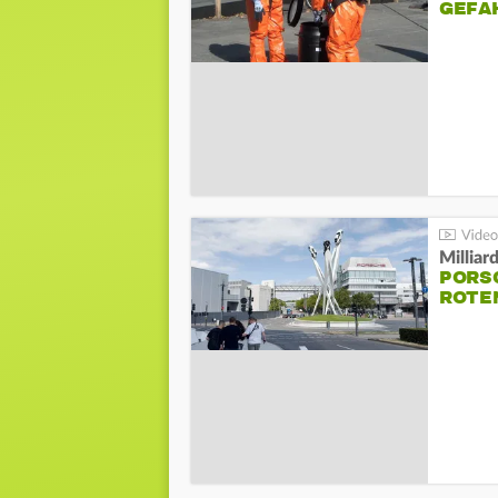
GEFA
Millia
PORSC
ROTE