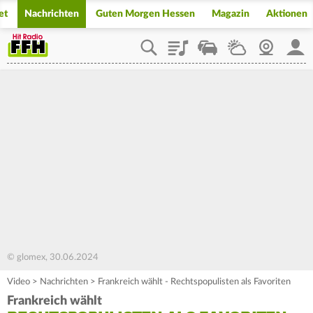
et
Nachrichten
Guten Morgen Hessen
Magazin
Aktionen
Playlist
Staupilot
Wetter
Webcam
Mein
© glomex, 30.06.2024
Video
>
Nachrichten
>
Frankreich wählt - Rechtspopulisten als Favoriten
Frankreich wählt