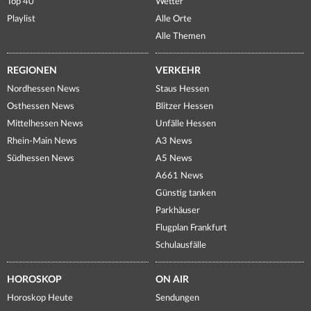
Top 40
Wetter
Playlist
Alle Orte
Alle Themen
REGIONEN
VERKEHR
Nordhessen News
Staus Hessen
Osthessen News
Blitzer Hessen
Mittelhessen News
Unfälle Hessen
Rhein-Main News
A3 News
Südhessen News
A5 News
A661 News
Günstig tanken
Parkhäuser
Flugplan Frankfurt
Schulausfälle
HOROSKOP
ON AIR
Horoskop Heute
Sendungen