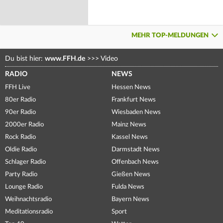
MEHR TOP-MELDUNGEN
Du bist hier:
www.FFH.de
>>>
Video
RADIO
NEWS
FFH Live
Hessen News
80er Radio
Frankfurt News
90er Radio
Wiesbaden News
2000er Radio
Mainz News
Rock Radio
Kassel News
Oldie Radio
Darmstadt News
Schlager Radio
Offenbach News
Party Radio
Gießen News
Lounge Radio
Fulda News
Weihnachtsradio
Bayern News
Meditationsradio
Sport