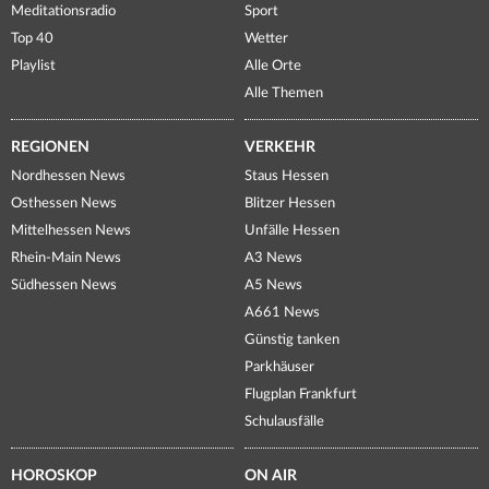
Meditationsradio
Sport
Top 40
Wetter
Playlist
Alle Orte
Alle Themen
REGIONEN
VERKEHR
Nordhessen News
Staus Hessen
Osthessen News
Blitzer Hessen
Mittelhessen News
Unfälle Hessen
Rhein-Main News
A3 News
Südhessen News
A5 News
A661 News
Günstig tanken
Parkhäuser
Flugplan Frankfurt
Schulausfälle
HOROSKOP
ON AIR