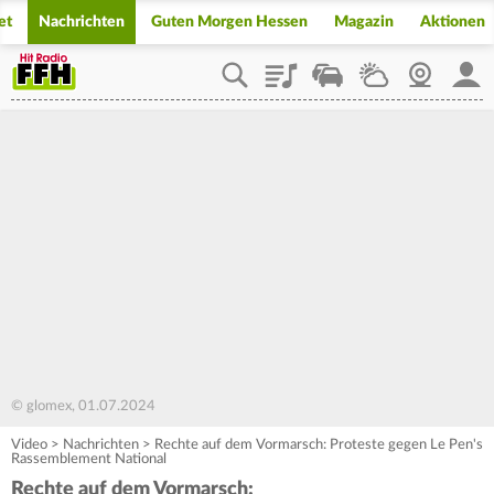
et
Nachrichten
Guten Morgen Hessen
Magazin
Aktionen
Playlist
Staupilot
Wetter
Webcam
Mein
© glomex, 01.07.2024
Video
>
Nachrichten
>
Rechte auf dem Vormarsch: Proteste gegen Le Pen's
Rassemblement National
Rechte auf dem Vormarsch: