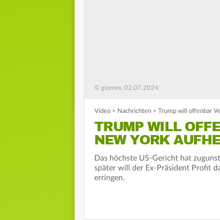
© glomex, 02.07.2024
Video
>
Nachrichten
>
Trump will offenbar V
TRUMP WILL OFF
NEW YORK AUFHE
Das höchste US-Gericht hat zugunst
später will der Ex-Präsident Profit d
erringen.