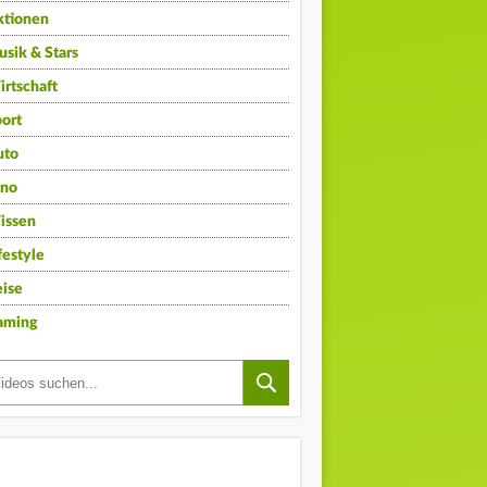
ktionen
sik & Stars
rtschaft
ort
uto
ino
issen
festyle
ise
aming