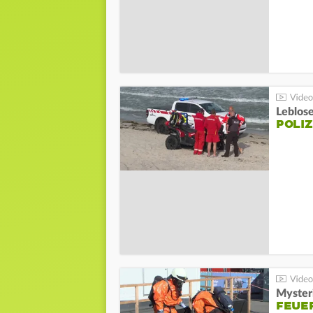
Leblos
POLIZ
Mysteri
FEUE