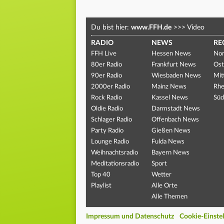
Du bist hier:
www.FFH.de
>>>
Video
RADIO
NEWS
RE
FFH Live
Hessen News
Nor
80er Radio
Frankfurt News
Ost
90er Radio
Wiesbaden News
Mit
2000er Radio
Mainz News
Rhe
Rock Radio
Kassel News
Süd
Oldie Radio
Darmstadt News
Schlager Radio
Offenbach News
Party Radio
Gießen News
Lounge Radio
Fulda News
Weihnachtsradio
Bayern News
Meditationsradio
Sport
Top 40
Wetter
Playlist
Alle Orte
Alle Themen
Impressum und Datenschutz
Cookie-Einste