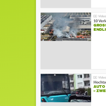
10 Ver
GROSS
NDLI
Hochta
AUTO
– ZW