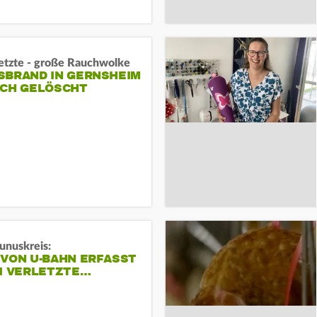
letzte - große Rauchwolke
BRAND IN GERNSHEIM E
CH GELÖSCHT
unuskreis:
 VON U-BAHN ERFASST
EI VERLETZTE…