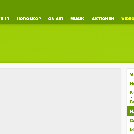
KEHR
HOROSKOP
ON AIR
MUSIK
AKTIONEN
VIDE
V
N
Be
B
N
G
M