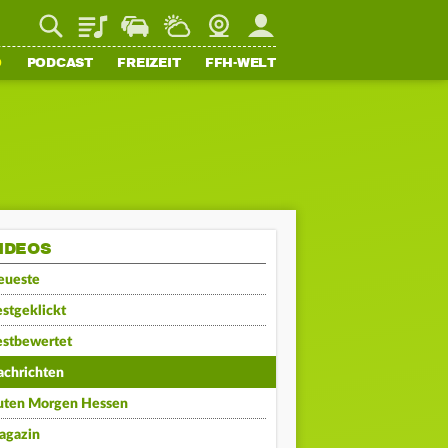
Playlist
Staupilot
Wetter
Webcam
Mein FFH
O
PODCAST
FREIZEIT
FFH-WELT
IDEOS
eueste
stgeklickt
estbewertet
achrichten
uten Morgen Hessen
agazin