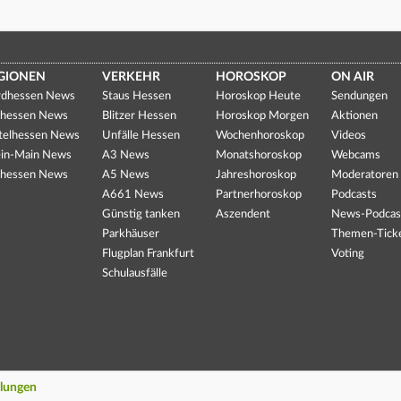
GIONEN
VERKEHR
HOROSKOP
ON AIR
dhessen News
Staus Hessen
Horoskop Heute
Sendungen
hessen News
Blitzer Hessen
Horoskop Morgen
Aktionen
telhessen News
Unfälle Hessen
Wochenhoroskop
Videos
in-Main News
A3 News
Monatshoroskop
Webcams
hessen News
A5 News
Jahreshoroskop
Moderatoren
A661 News
Partnerhoroskop
Podcasts
Günstig tanken
Aszendent
News-Podcas
Parkhäuser
Themen-Tick
Flugplan Frankfurt
Voting
Schulausfälle
llungen