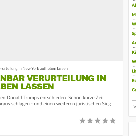
A
Mu
Wi
Sp
A
K
W
erurteilung in New York aufheben lassen
Li
ENBAR VERURTEILUNG IN
Re
BEN LASSEN
G
en Donald Trumps entschieden. Schon kurze Zeit
araus schlagen - und einen weiteren juristischen Sieg