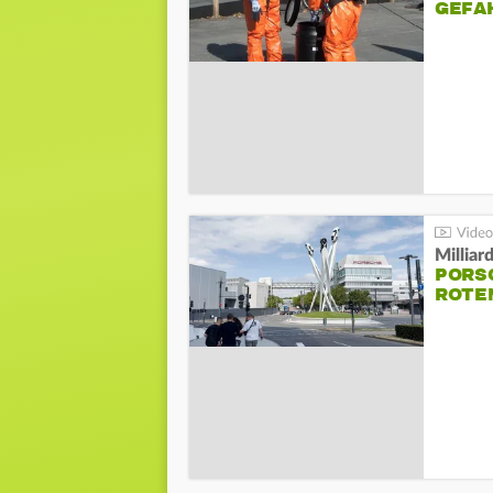
GEFA
Millia
PORSC
ROTE