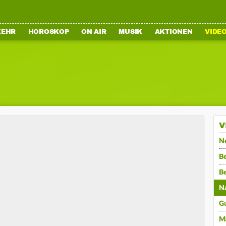
KEHR
HOROSKOP
ON AIR
MUSIK
AKTIONEN
VIDE
V
N
Be
B
N
G
M