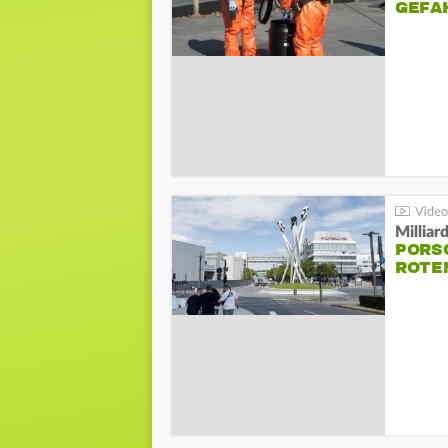
GEFA
Millia
PORSC
ROTE