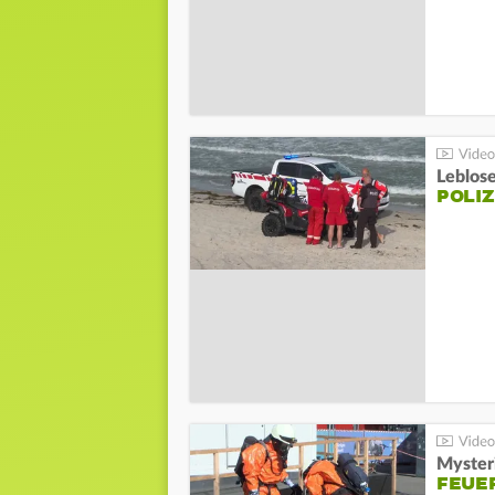
Leblos
POLIZ
Mysteri
FEUE