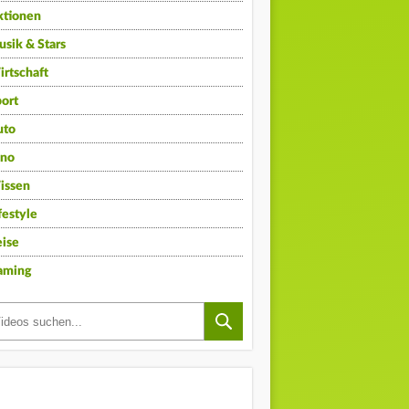
ktionen
sik & Stars
rtschaft
ort
uto
ino
issen
festyle
ise
aming