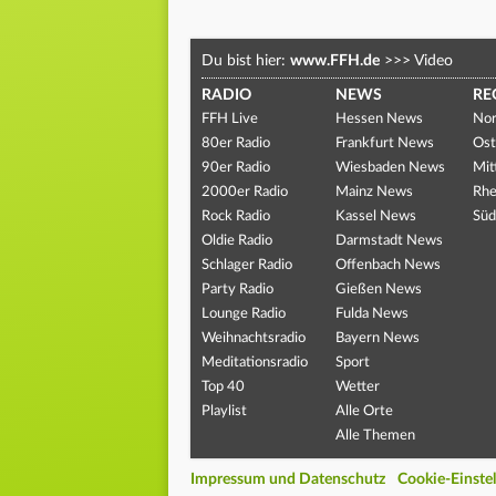
Du bist hier:
www.FFH.de
>>>
Video
RADIO
NEWS
RE
FFH Live
Hessen News
Nor
80er Radio
Frankfurt News
Ost
90er Radio
Wiesbaden News
Mit
2000er Radio
Mainz News
Rhe
Rock Radio
Kassel News
Süd
Oldie Radio
Darmstadt News
Schlager Radio
Offenbach News
Party Radio
Gießen News
Lounge Radio
Fulda News
Weihnachtsradio
Bayern News
Meditationsradio
Sport
Top 40
Wetter
Playlist
Alle Orte
Alle Themen
Impressum und Datenschutz
Cookie-Einste