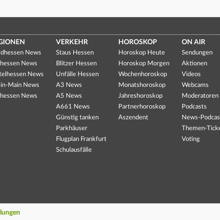
GIONEN
VERKEHR
HOROSKOP
ON AIR
dhessen News
Staus Hessen
Horoskop Heute
Sendungen
hessen News
Blitzer Hessen
Horoskop Morgen
Aktionen
telhessen News
Unfälle Hessen
Wochenhoroskop
Videos
in-Main News
A3 News
Monatshoroskop
Webcams
hessen News
A5 News
Jahreshoroskop
Moderatoren
A661 News
Partnerhoroskop
Podcasts
Günstig tanken
Aszendent
News-Podcas
Parkhäuser
Themen-Tick
Flugplan Frankfurt
Voting
Schulausfälle
llungen