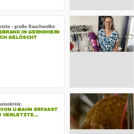
letzte - große Rauchwolke
BRAND IN GERNSHEIM E
CH GELÖSCHT
unuskreis:
 VON U-BAHN ERFASST
EI VERLETZTE…