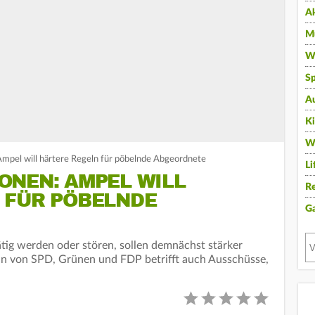
A
Mu
Wi
Sp
A
K
W
mpel will härtere Regeln für pöbelnde Abgeordnete
Li
ONEN: AMPEL WILL
Re
 FÜR PÖBELNDE
G
tig werden oder stören, sollen demnächst stärker
an von SPD, Grünen und FDP betrifft auch Ausschüsse,