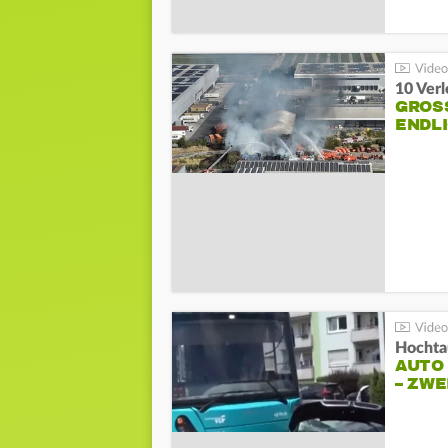
10 Ver
GROSS
NDLI
Hochta
AUTO
– ZW