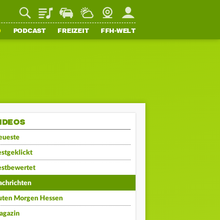
Playlist
Staupilot
Wetter
Webcam
Mein FFH
O
PODCAST
FREIZEIT
FFH-WELT
IDEOS
eueste
stgeklickt
estbewertet
achrichten
uten Morgen Hessen
agazin