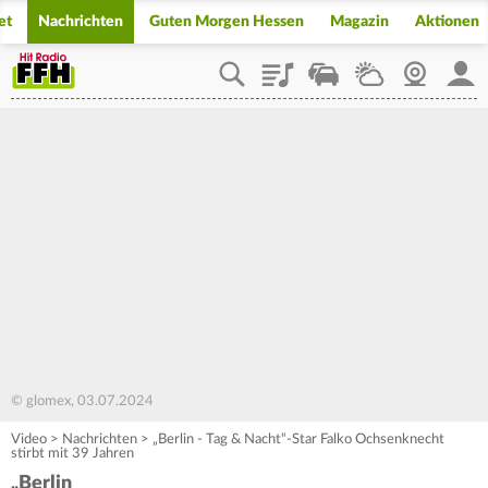
et
Nachrichten
Guten Morgen Hessen
Magazin
Aktionen
Playlist
Staupilot
Wetter
Webcam
Mein
© glomex, 03.07.2024
Video
>
Nachrichten
>
„Berlin - Tag & Nacht“-Star Falko Ochsenknecht
stirbt mit 39 Jahren
„Berlin