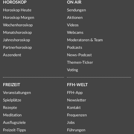
HOROSKOP
ON AIR
Horoskop Heute
Sendungen
Horoskop Morgen
Aktionen
Wochenhoroskop
Videos
Monatshoroskop
Webcams
Jahreshoroskop
Moderatoren & Team
Partnerhoroskop
Podcasts
Aszendent
News-Podcast
Themen-Ticker
Voting
FREIZEIT
FFH-WELT
Veranstaltungen
FFH-App
Spielplätze
Newsletter
Rezepte
Kontakt
Meditation
Frequenzen
Ausflugsziele
Jobs
Freizeit-Tipps
Führungen