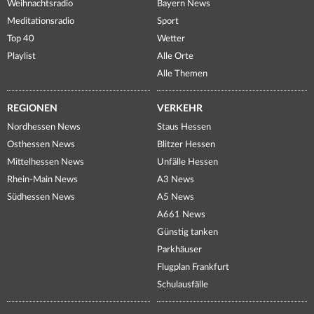
Weihnachtsradio
Bayern News
Meditationsradio
Sport
Top 40
Wetter
Playlist
Alle Orte
Alle Themen
REGIONEN
VERKEHR
Nordhessen News
Staus Hessen
Osthessen News
Blitzer Hessen
Mittelhessen News
Unfälle Hessen
Rhein-Main News
A3 News
Südhessen News
A5 News
A661 News
Günstig tanken
Parkhäuser
Flugplan Frankfurt
Schulausfälle