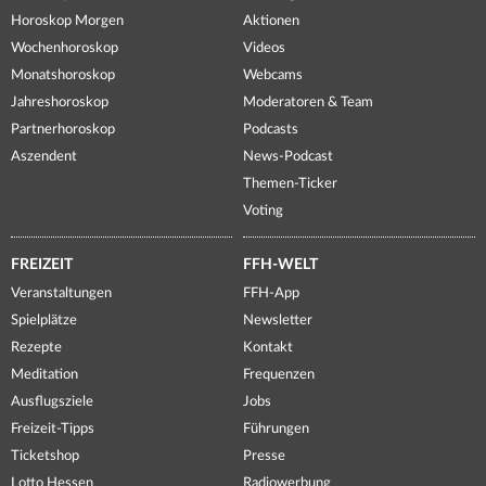
Horoskop Morgen
Aktionen
Wochenhoroskop
Videos
Monatshoroskop
Webcams
Jahreshoroskop
Moderatoren & Team
Partnerhoroskop
Podcasts
Aszendent
News-Podcast
Themen-Ticker
Voting
FREIZEIT
FFH-WELT
Veranstaltungen
FFH-App
Spielplätze
Newsletter
Rezepte
Kontakt
Meditation
Frequenzen
Ausflugsziele
Jobs
Freizeit-Tipps
Führungen
Ticketshop
Presse
Lotto Hessen
Radiowerbung