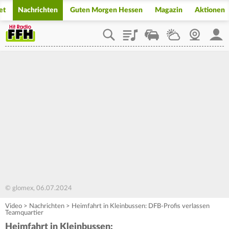
et
Nachrichten
Guten Morgen Hessen
Magazin
Aktionen
Playlist
Staupilot
Wetter
Webcam
Mein
© glomex, 06.07.2024
Video
>
Nachrichten
>
Heimfahrt in Kleinbussen: DFB-Profis verlassen
Teamquartier
Heimfahrt in Kleinbussen: