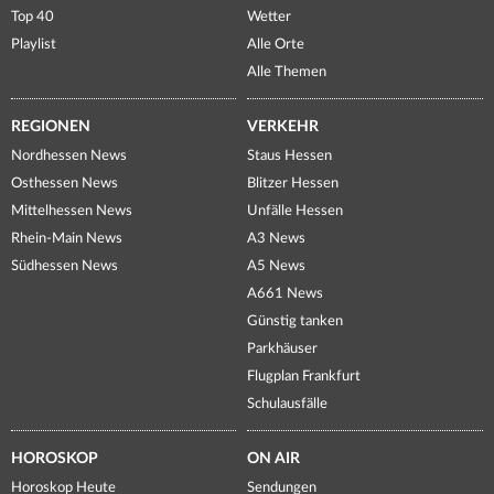
Top 40
Wetter
Playlist
Alle Orte
Alle Themen
REGIONEN
VERKEHR
Nordhessen News
Staus Hessen
Osthessen News
Blitzer Hessen
Mittelhessen News
Unfälle Hessen
Rhein-Main News
A3 News
Südhessen News
A5 News
A661 News
Günstig tanken
Parkhäuser
Flugplan Frankfurt
Schulausfälle
HOROSKOP
ON AIR
Horoskop Heute
Sendungen