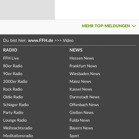
MEHR TOP-MELDUNGEN
Du bist hier:
www.FFH.de
>>>
Video
RADIO
NEWS
FFH Live
Hessen News
80er Radio
Frankfurt News
90er Radio
Wiesbaden News
2000er Radio
Mainz News
Rock Radio
Kassel News
Oldie Radio
Darmstadt News
Schlager Radio
Offenbach News
Party Radio
Gießen News
Lounge Radio
Fulda News
Weihnachtsradio
Bayern News
Meditationsradio
Sport