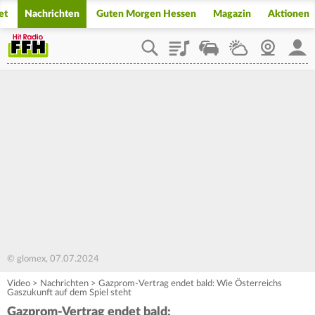
et
Nachrichten
Guten Morgen Hessen
Magazin
Aktionen
Playlist
Staupilot
Wetter
Webcam
Mein
© glomex, 07.07.2024
Video
>
Nachrichten
>
Gazprom-Vertrag endet bald: Wie Österreichs
Gaszukunft auf dem Spiel steht
Gazprom-Vertrag endet bald: