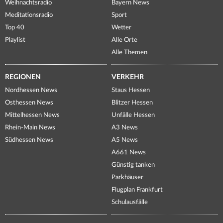
Weihnachtsradio
Bayern News
Meditationsradio
Sport
Top 40
Wetter
Playlist
Alle Orte
Alle Themen
REGIONEN
VERKEHR
Nordhessen News
Staus Hessen
Osthessen News
Blitzer Hessen
Mittelhessen News
Unfälle Hessen
Rhein-Main News
A3 News
Südhessen News
A5 News
A661 News
Günstig tanken
Parkhäuser
Flugplan Frankfurt
Schulausfälle