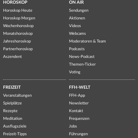
HOROSKOP
ON AIR
Horoskop Heute
Sendungen
Horoskop Morgen
Aktionen
Wochenhoroskop
Videos
Monatshoroskop
Webcams
Jahreshoroskop
Moderatoren & Team
Partnerhoroskop
Podcasts
Aszendent
News-Podcast
Themen-Ticker
Voting
FREIZEIT
FFH-WELT
Veranstaltungen
FFH-App
Spielplätze
Newsletter
Rezepte
Kontakt
Meditation
Frequenzen
Ausflugsziele
Jobs
Freizeit-Tipps
Führungen