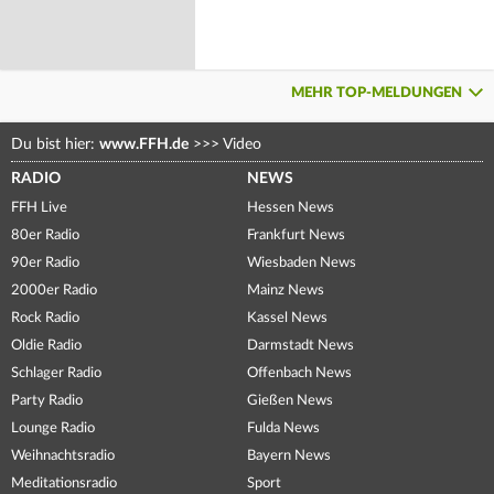
MEHR TOP-MELDUNGEN
Du bist hier:
www.FFH.de
>>>
Video
RADIO
NEWS
FFH Live
Hessen News
80er Radio
Frankfurt News
90er Radio
Wiesbaden News
2000er Radio
Mainz News
Rock Radio
Kassel News
Oldie Radio
Darmstadt News
Schlager Radio
Offenbach News
Party Radio
Gießen News
Lounge Radio
Fulda News
Weihnachtsradio
Bayern News
Meditationsradio
Sport