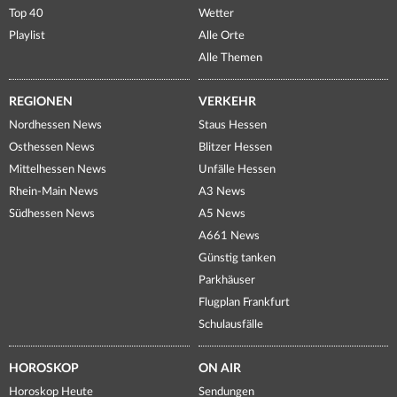
Top 40
Wetter
Playlist
Alle Orte
Alle Themen
REGIONEN
VERKEHR
Nordhessen News
Staus Hessen
Osthessen News
Blitzer Hessen
Mittelhessen News
Unfälle Hessen
Rhein-Main News
A3 News
Südhessen News
A5 News
A661 News
Günstig tanken
Parkhäuser
Flugplan Frankfurt
Schulausfälle
HOROSKOP
ON AIR
Horoskop Heute
Sendungen