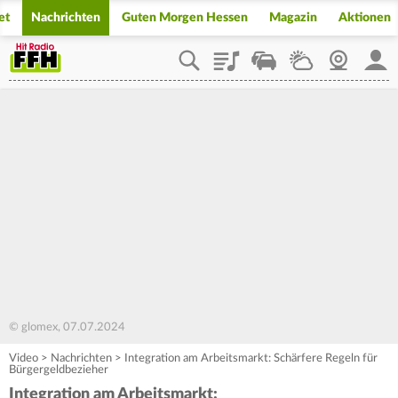
et
Nachrichten
Guten Morgen Hessen
Magazin
Aktionen
Playlist
Staupilot
Wetter
Webcam
Mein
© glomex, 07.07.2024
Video
>
Nachrichten
>
Integration am Arbeitsmarkt: Schärfere Regeln für
Bürgergeldbezieher
Integration am Arbeitsmarkt: