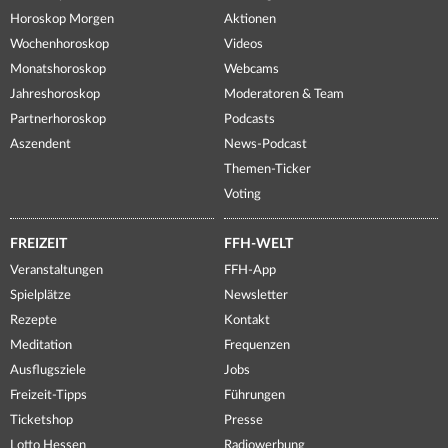
Horoskop Morgen
Aktionen
Wochenhoroskop
Videos
Monatshoroskop
Webcams
Jahreshoroskop
Moderatoren & Team
Partnerhoroskop
Podcasts
Aszendent
News-Podcast
Themen-Ticker
Voting
FREIZEIT
FFH-WELT
Veranstaltungen
FFH-App
Spielplätze
Newsletter
Rezepte
Kontakt
Meditation
Frequenzen
Ausflugsziele
Jobs
Freizeit-Tipps
Führungen
Ticketshop
Presse
Lotto Hessen
Radiowerbung